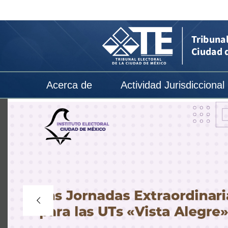
Inicio
-
Tribunal
Electoral
de
Acerca de
Actividad Jurisdiccional
la
Ciudad
de
México