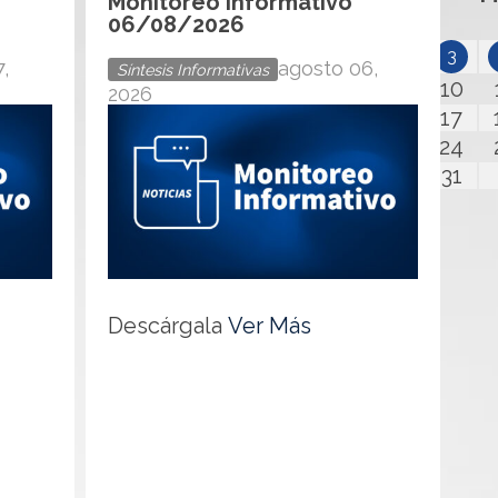
Monitoreo Informativo
06/08/2026
3
,
agosto 06,
Síntesis Informativas
10
2026
17
24
31
h
Descárgala
Ver Más
t
t
p
s
:
/