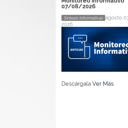
Monitoreo Informativo
07/08/2026
agosto 07
Síntesis Informativas
2026
h
Descárgala
Ver Más
t
t
p
s
:
/