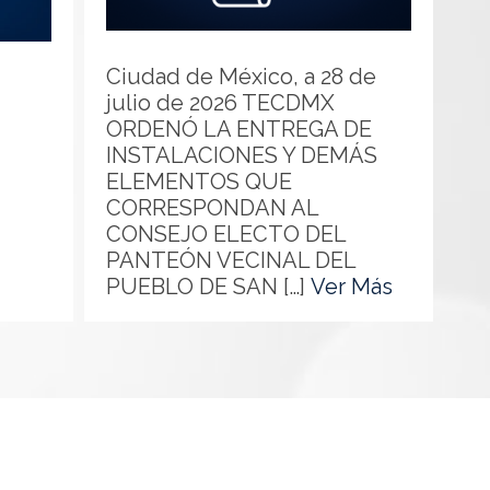
-
g
i
.
n
m
Ciudad de México, a 28 de
f
x
julio de 2026 TECDMX
o
/
ORDENÓ LA ENTREGA DE
r
i
INSTALACIONES Y DEMÁS
m
n
ELEMENTOS QUE
a
d
CORRESPONDAN AL
t
e
CONSEJO ELECTO DEL
i
x
PANTEÓN VECINAL DEL
v
.
h
PUEBLO DE SAN […]
Ver Más
a
p
t
s
h
t
/
p
p
2
/
s
0
s
:
2
i
/
6
n
/
/