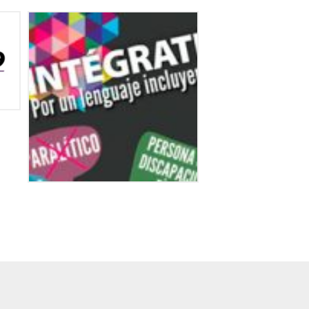
#MiLeyCDMX