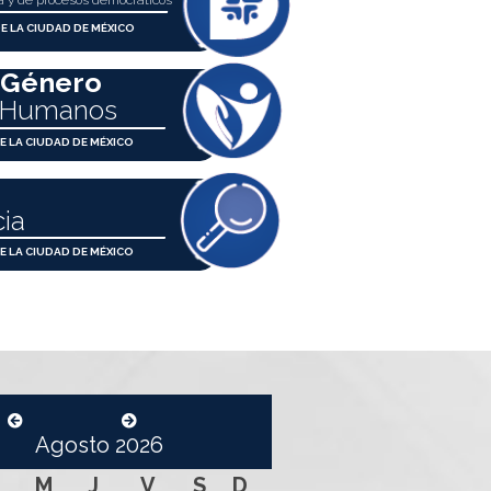
a y de procesos democráticos
E LA CIUDAD DE MÉXICO
 Género
s Humanos
E LA CIUDAD DE MÉXICO
ia
E LA CIUDAD DE MÉXICO
Agosto
2026
M
M
J
V
S
D