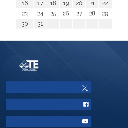
16
17
18
19
20
21
22
23
24
25
26
27
28
29
30
31
Enlace
a
Enlace
Twitter
a
del
Enlace
Facebook