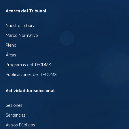
Tribunal
a
del
Acerca del Tribunal
Electoral
Youtube
Tribunal
Nuestro Tribunal
de
del
Electoral
Marco Normativo
la
Tribunal
de
Pleno
Ciudad
Electoral
Áreas
la
de
de
Programas del TECDMX
Ciudad
México
la
Publicaciones del TECDMX
de
Ciudad
Actividad Jurisdiccional
México
de
Sesiones
México
Sentencias
Avisos Públicos