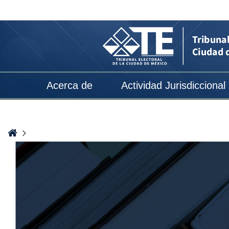
Publicaciones
TECDMX
-
Tribunal
Electoral
Acerca de
Actividad Jurisdiccional
de
la
Ciudad
Home
de
México