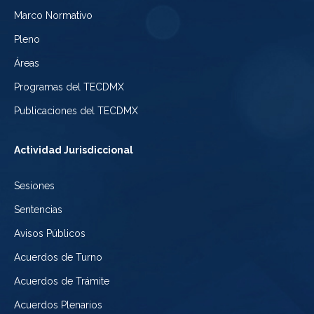
Electoral
Marco Normativo
la
Tribunal
de
Pleno
Ciudad
Electoral
Áreas
la
de
de
Programas del TECDMX
Ciudad
México
la
Publicaciones del TECDMX
de
Ciudad
Actividad Jurisdiccional
México
de
Sesiones
México
Sentencias
Avisos Públicos
Acuerdos de Turno
Acuerdos de Trámite
Acuerdos Plenarios