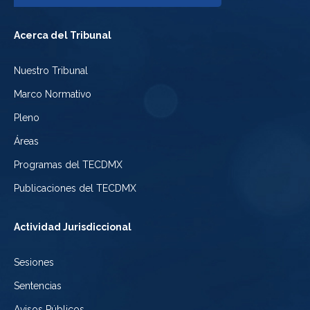
Facebook
Tribunal
a
del
Acerca del Tribunal
Electoral
Youtube
Tribunal
Nuestro Tribunal
de
del
Electoral
Marco Normativo
la
Tribunal
de
Pleno
Ciudad
Electoral
Áreas
la
de
de
Programas del TECDMX
Ciudad
México
la
Publicaciones del TECDMX
de
Ciudad
Actividad Jurisdiccional
México
de
Sesiones
México
Sentencias
Avisos Públicos