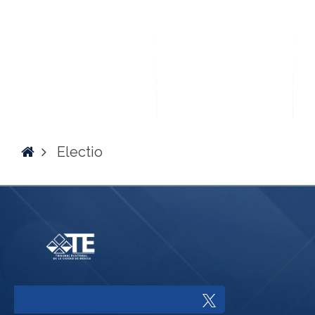
Home
Electio
Enlace