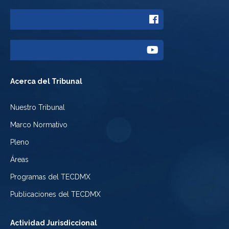
a
Enlace
Twitter
a
del
Enlace
Facebook
Tribunal
a
del
Acerca del Tribunal
Electoral
Youtube
Tribunal
Nuestro Tribunal
de
del
Electoral
Marco Normativo
la
Tribunal
de
Pleno
Ciudad
Electoral
Áreas
la
de
de
Programas del TECDMX
Ciudad
México
la
Publicaciones del TECDMX
de
Ciudad
Actividad Jurisdiccional
México