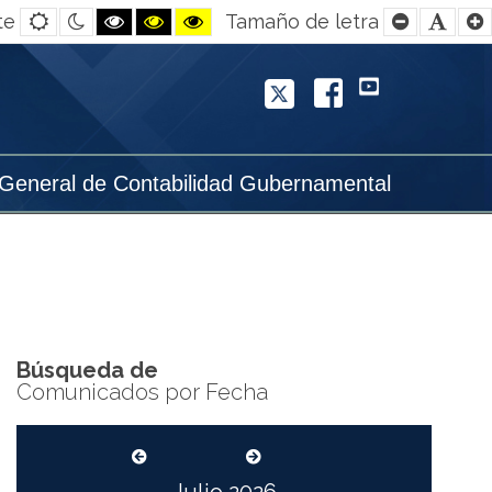
Default
Night
Black
Black
Yellow
Smaller
Defa
te
Tamaño de letra
contrast
contrast
and
and
and
Font
Font
White
Yellow
Black
contrast
contrast
contrast
Twitter
Facebook
YouTube
 General de Contabilidad Gubernamental
Búsqueda de
Comunicados por Fecha