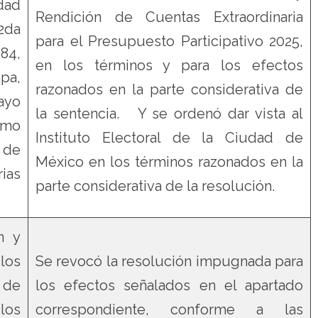
dad
Rendición de Cuentas Extraordinaria
2da
para el Presupuesto Participativo 2025,
84,
en los términos y para los efectos
pa,
razonados en la parte considerativa de
ayo
la sentencia. Y se ordenó dar vista al
omo
Instituto Electoral de la Ciudad de
 de
México en los términos razonados en la
ias
parte considerativa de la resolución.
n y
os
Se revocó la resolución impugnada para
de
los efectos señalados en el apartado
os
correspondiente, conforme a las