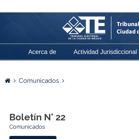
Boletín
N°
22
-
Tribunal
Acerca de
Actividad Jurisdiccional
Electoral
de
la
Home
Comunicados
Ciudad
de
México
Boletín N° 22
Comunicados