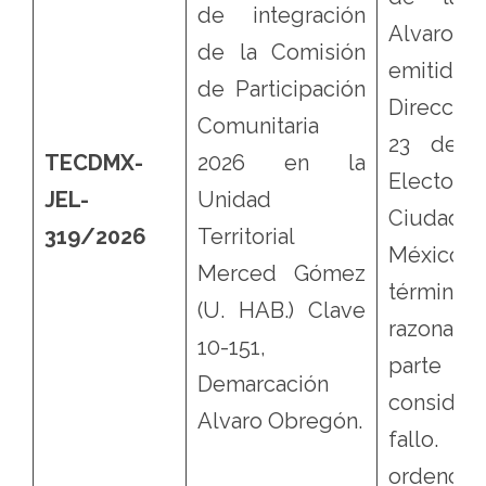
de integración
Alvaro O
de la Comisión
emitida
de Participación
Dirección 
Comunitaria
23 del I
TECDMX-
2026 en la
Electora
JEL-
Unidad
Ciud
319/2026
Territorial
Méxic
Merced Gómez
término
(U. HAB.) Clave
razonad
10-151,
parte
Demarcación
considera
Alvaro Obregón.
fallo.
ordenó