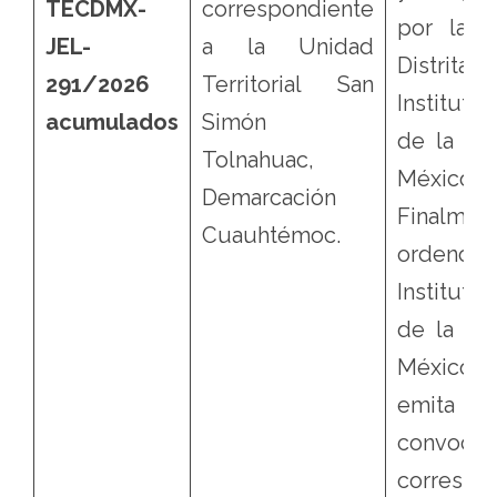
TECDMX-
correspondiente
por la D
JEL-
a la Unidad
Distrita
291/2026
Territorial San
Instituto 
acumulados
Simón
de la Ci
Tolnahuac,
Méx
Demarcación
Finalme
Cuauhtémoc.
orde
Instituto 
de la Ci
México
emit
convocato
correspo