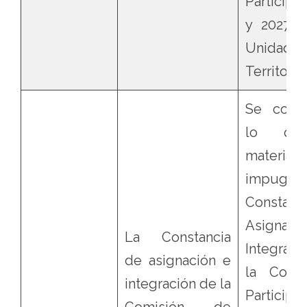
Participa
y 2027 e
Unidad
Territorial
Se confi
lo qu
mater
impugnac
Constan
Asignac
La Constancia
Integrac
de asignación e
la Comi
integración de la
Participa