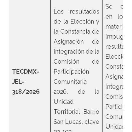
Se confi
Los resultados
en lo q
de la Elección y
materia
la Constancia de
impugnac
Asignación de
resultad
integración de la
Elecc
Comisión de
Constan
TECDMX-
Participación
Asignac
JEL-
Comunitaria
Integraci
318/2026
2026, de la
Comisi
Unidad
Participa
Territorial Barrio
Comunitar
San Lucas, clave
Unidad Te
03-103,