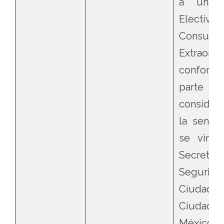
a una J
Elect
Consultiv
Extraordin
conform
parte
consider
la sente
se vincu
Secreta
Segurida
Ciudadan
Ciud
Méxic