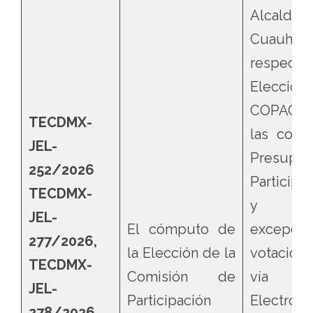
Alcaldía
Cuauhté
respect
Elecci
COPACO 
TECDMX-
las cons
JEL-
Presupue
252/2026
Participa
TECDMX-
y 20
JEL-
El cómputo de
excepció
277/2026,
la Elección de la
votación
TECDMX-
Comisión de
vía Si
JEL-
Participación
Electrón
278/2026,