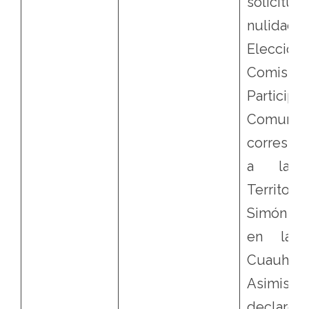
solici
nulidad
Elecció
Comisi
Participa
Comunita
correspo
a la U
Territor
Simón To
en la A
Cuauht
Asimis
decla