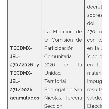
decre
sobresei
del j
La Elección de
270¸conf
la Comisión de
con lo e
TECDMX-
Participación
en la se
JEL-
Comunitaria
Y se conf
270/2026 y
2026 en la
en lo q
TECDMX-
Unidad
mater
JEL-
Territorial
impugnac
271/2026
Pedregal de San
result
acumulados
Nicolas, Tercera
validez
Sección,
Elecció