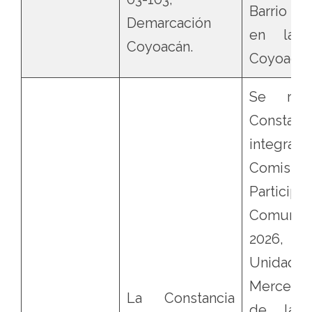
Barrio Sa
Demarcación
en la A
Coyoacán.
Coyoacán
Se rev
Constan
integraci
Comisi
Participa
Comunita
2026, 
Unidad Te
Merced
La Constancia
de la A