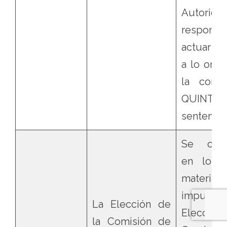
Autorida
responsa
actuar c
a lo ord
la consi
QUINTA
sentencia
Se confi
en lo q
mater
impugnac
La Elección de
Elecció
la Comisión de