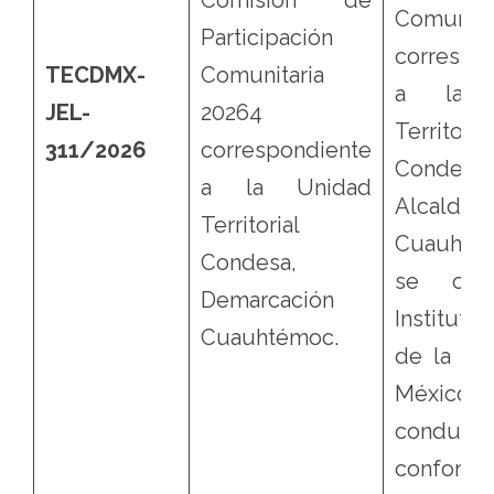
Comisión de
Comunita
Participación
correspo
TECDMX-
Comunitaria
a la U
JEL-
20264
Territorial
311/2026
correspondiente
Condesa
a la Unidad
Alcaldía
Territorial
Cuauhté
Condesa,
se ord
Demarcación
Instituto 
Cuauhtémoc.
de la Ci
México 
conduz
conformi