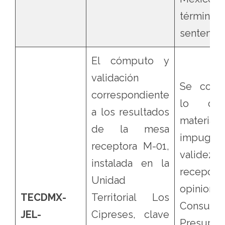
término
sentencia
El cómputo y
validación
Se confi
correspondiente
lo qu
a los resultados
mater
de la mesa
impugnac
receptora M-01,
validez
instalada en la
recepc
Unidad
opinione
TECDMX-
Territorial Los
Consul
JEL-
Cipreses, clave
Presupue