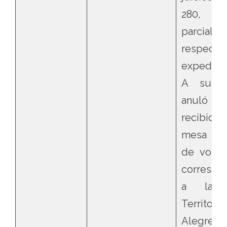
280, 
parcialm
respec
expedien
A su v
anuló la 
recibid
mesa re
de votac
correspo
a la U
Territori
Alegre