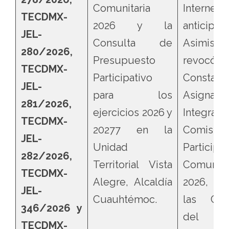
Comunitaria
Internet
TECDMX-
2026 y la
antici
JEL-
Consulta de
Asimis
280/2026,
Presupuesto
revo
TECDMX-
Participativo
Constan
JEL-
para los
Asigna
281/2026,
ejercicios 2026 y
Integraci
TECDMX-
20277 en la
Comisi
JEL-
Unidad
Participa
282/2026,
Territorial Vista
Comunita
TECDMX-
Alegre, Alcaldía
2026, a
JEL-
Cuauhtémoc.
las Cons
346/2026 y
del Pr
TECDMX-