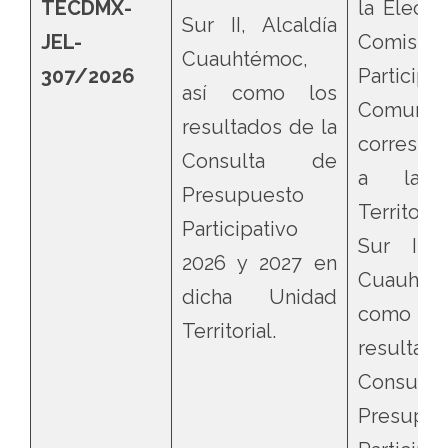
TECDMX-
la Elecci
Sur II, Alcaldía
JEL-
Comisi
Cuauhtémoc,
307/2026
Participa
así como los
Comunita
resultados de la
correspo
Consulta de
a la U
Presupuesto
Territor
Participativo
Sur II, 
2026 y 2027 en
Cuauhtém
dicha Unidad
como
Territorial.
resultad
Consul
Presupue