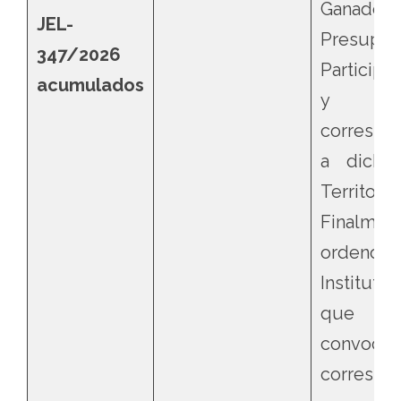
Ganado
JEL-
Presupue
347/2026
Participa
acumulados
y 2
correspo
a dicha
Territ
Finalme
orde
Instituto 
que em
convocato
correspo