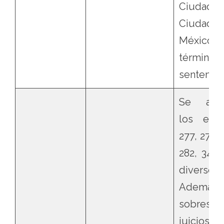
Ciudadan
Ciud
México,
término
sentencia
Se acum
los expe
277, 278, 
282, 346 
divers
Ademá
sobresey
juicios 2