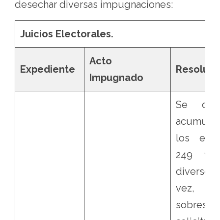
desechar diversas impugnaciones:
Juicios Electorales.
Acto
Expediente
Resoluci
Impugnado
Se ord
acumula
los expe
249 y 
diverso 2
vez
sobres