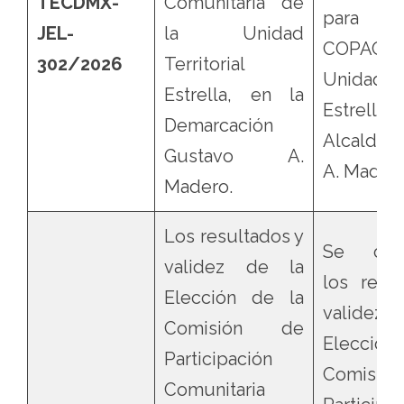
TECDMX-
Comunitaria de
para int
JEL-
la Unidad
COPACO
302/2026
Territorial
Unidad Te
Estrella, en la
Estrella
Demarcación
Alcaldía
Gustavo A.
A. Madero
Madero.
Los resultados y
Se conf
validez de la
los resu
Elección de la
validez
Comisión de
Elecció
Participación
Comisi
Comunitaria