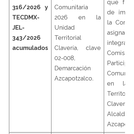
que fue 
316/2026 y
Comunitaria
de impug
TECDMX-
2026 en la
la Const
JEL-
Unidad
asigna
343/2026
Territorial
integraci
acumulados
Clavería, clave
Comisi
02-008,
Participa
Demarcación
Comunita
Azcapotzalco.
en la 
Territorial
Clavería
Alcaldía
Azcapotz