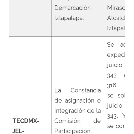
Demarcación
Mirasoles
Iztapalapa.
Alcaldía
Iztapalapa
Se acum
expedie
juicio e
343 al 
316. As
La Constancia
se sobre
de asignación e
juicio e
integración de la
343. Y fi
TECDMX-
Comisión de
se confir
JEL-
Participación