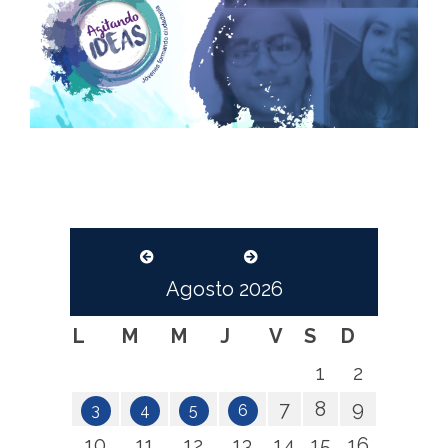
Agosto
2026
L
M
M
J
V
S
D
1
2
7
8
9
3
4
5
6
10
11
12
13
14
15
16