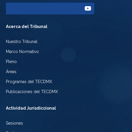
a
del
Enlace
Facebook
Tribunal
a
del
Acerca del Tribunal
Electoral
Youtube
Tribunal
Nuestro Tribunal
de
del
Electoral
Marco Normativo
la
Tribunal
de
Pleno
Ciudad
Electoral
Áreas
la
de
de
Programas del TECDMX
Ciudad
México
la
Publicaciones del TECDMX
de
Ciudad
Actividad Jurisdiccional
México
de
Sesiones
México