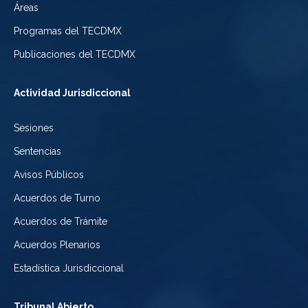
Áreas
la
de
de
Programas del TECDMX
Ciudad
México
la
Publicaciones del TECDMX
de
Ciudad
Actividad Jurisdiccional
México
de
Sesiones
México
Sentencias
Avisos Públicos
Acuerdos de Turno
Acuerdos de Trámite
Acuerdos Plenarios
Estadística Jurisdiccional
Tribunal Abierto