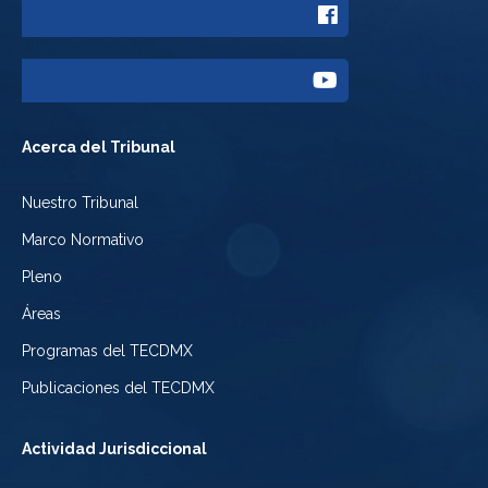
Enlace
Twitter
a
del
Enlace
Facebook
Tribunal
a
del
Acerca del Tribunal
Electoral
Youtube
Tribunal
Nuestro Tribunal
de
del
Electoral
Marco Normativo
la
Tribunal
de
Pleno
Ciudad
Electoral
Áreas
la
de
de
Programas del TECDMX
Ciudad
México
la
Publicaciones del TECDMX
de
Ciudad
Actividad Jurisdiccional
México
de