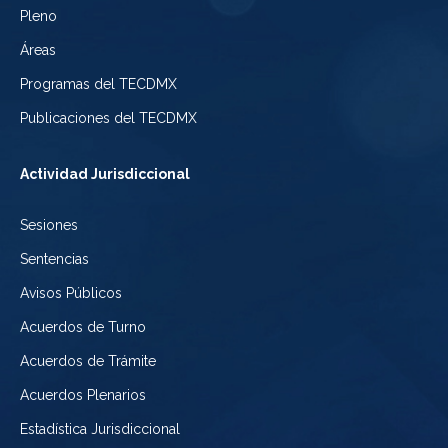
de
Pleno
Ciudad
Electoral
Áreas
la
de
de
Programas del TECDMX
Ciudad
México
la
Publicaciones del TECDMX
de
Ciudad
Actividad Jurisdiccional
México
de
Sesiones
México
Sentencias
Avisos Públicos
Acuerdos de Turno
Acuerdos de Trámite
Acuerdos Plenarios
Estadística Jurisdiccional