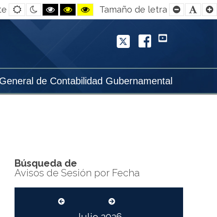
Default
Night
Black
Black
Yellow
Smaller
Defa
te
Tamaño de letra
contrast
contrast
and
and
and
Font
Font
White
Yellow
Black
contrast
contrast
contrast
Twitter
Facebook
YouTube
 General de Contabilidad Gubernamental
Búsqueda de
Avisos de Sesión por Fecha