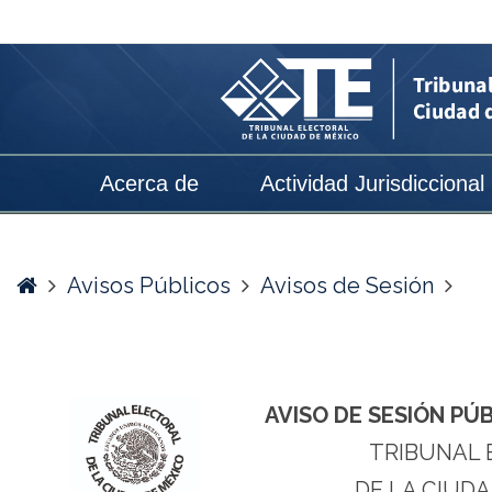
AVISO
COMPLEMENTARIO
DE
SESIÓN
PÚBLICA
Acerca de
Actividad Jurisdiccional
DE
RESOLUCIÓN
DEL
Home
Avisos Públicos
Avisos de Sesión
06
de
marzo
AVISO DE SESIÓN PÚ
de
TRIBUNAL 
2025
DE LA CIUDA