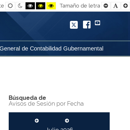
Default
Night
Black
Black
Yellow
Smaller
Defa
te
Tamaño de letra
contrast
contrast
and
and
and
Font
Font
White
Yellow
Black
contrast
contrast
contrast
Twitter
Facebook
YouTube
 General de Contabilidad Gubernamental
Búsqueda de
Avisos de Sesión por Fecha