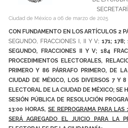
(Cambio
SECRETARÍ
de
Ciudad de México a
06 de marzo de 2025
hora)
CON FUNDAMENTO EN LOS ARTÍCULOS 2 P
-
SEGUNDO, FRACCIONES I, II Y V;
171; 178;
Tribunal
SEGUNDO, FRACCIONES II Y V; 184 FRAC
Electoral
PROCEDIMIENTOS ELECTORALES, RELAC
de
PRIMERO Y 86 PÁRRAFO PRIMERO, DE L
la
CIUDAD DE MÉXICO, LOS DIVERSOS 7 Y 
Ciudad
ELECTORAL DE LA CIUDAD DE MÉXICO; SE 
de
SESIÓN PÚBLICA DE RESOLUCIÓN PROGRA
México
13:00 HORAS,
SE REPROGRAMA PARA LAS 1
SERÁ AGREGADO EL JUICIO PARA LA P