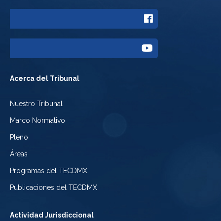
a
Enlace
Twitter
a
del
Enlace
Facebook
Tribunal
a
del
Acerca del Tribunal
Electoral
Youtube
Tribunal
Nuestro Tribunal
de
del
Electoral
Marco Normativo
la
Tribunal
de
Pleno
Ciudad
Electoral
Áreas
la
de
de
Programas del TECDMX
Ciudad
México
la
Publicaciones del TECDMX
de
Ciudad
Actividad Jurisdiccional
México