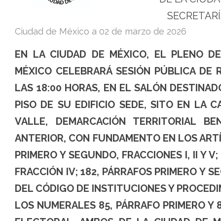
Tribunal
SECRETARÍ
Electoral
Ciudad de México a
02 de marzo de 2026
de
EN LA CIUDAD DE MÉXICO, EL PLENO D
la
MÉXICO CELEBRARÁ SESIÓN PÚBLICA DE R
Ciudad
LAS 18:00 HORAS, EN EL SALÓN DESTINAD
de
PISO DE SU EDIFICIO SEDE, SITO EN LA
México
VALLE, DEMARCACIÓN TERRITORIAL BE
ANTERIOR, CON FUNDAMENTO EN LOS ARTÍ
PRIMERO Y SEGUNDO, FRACCIONES I, II Y V; 171
FRACCIÓN IV; 182, PÁRRAFOS PRIMERO Y SE
DEL CÓDIGO DE INSTITUCIONES Y PROCED
LOS NUMERALES 85, PÁRRAFO PRIMERO Y 