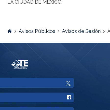
LA CIUDAD DE MÉXICO.
Home
Avisos Públicos
Avisos de Sesión
Enlace
a
Enlace
Twitter
a