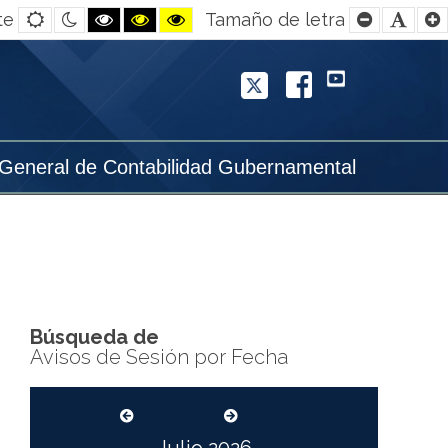
Default
Night
Black
Black
Yellow
Smaller
Defa
te
Tamaño de letra
contrast
contrast
and
and
and
Font
Font
White
Yellow
Black
contrast
contrast
contrast
Twitter
Facebook
YouTube
 General de Contabilidad Gubernamental
Búsqueda de
Avisos de Sesión por Fecha