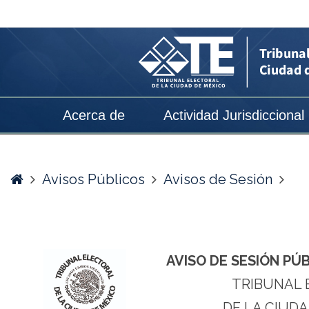
AVISO
DE
SESIÓN
PÚBLICA
DE
Acerca de
Actividad Jurisdiccional
RESOLUCIÓN
DEL
2
Home
Avisos Públicos
Avisos de Sesión
DE
MARZO
DE
AVISO DE SESIÓN PÚ
2026
TRIBUNAL 
-
DE LA CIUDA