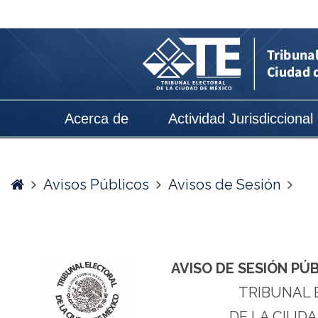
AVISO
DE
SESIÓN
PÚBLICA
DE
Acerca de
Actividad Jurisdiccional
RESOLUCIÓN
DEL
20
Home
Avisos Públicos
Avisos de Sesión
DE
MAYO
DE
AVISO DE SESIÓN PÚ
2026
TRIBUNAL 
-
DE LA CIUDA