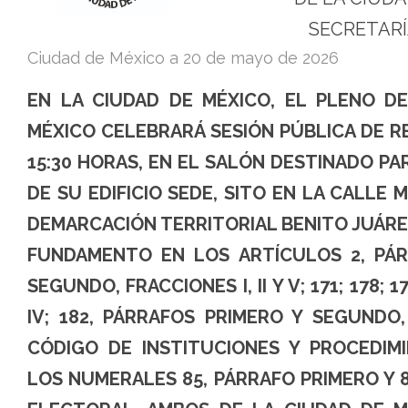
Tribunal
SECRETARÍ
Electoral
Ciudad de México a
20 de mayo de 2026
de
EN LA CIUDAD DE MÉXICO, EL PLENO D
la
MÉXICO CELEBRARÁ SESIÓN PÚBLICA DE RE
Ciudad
15:30 HORAS, EN EL SALÓN DESTINADO PA
de
DE SU EDIFICIO SEDE, SITO EN LA CALLE
México
DEMARCACIÓN TERRITORIAL BENITO JUÁREZ
FUNDAMENTO EN LOS ARTÍCULOS 2, PÁR
SEGUNDO, FRACCIONES I, II Y V; 171; 178; 179
IV; 182, PÁRRAFOS PRIMERO Y SEGUNDO,
CÓDIGO DE INSTITUCIONES Y PROCEDIM
LOS NUMERALES 85, PÁRRAFO PRIMERO Y 