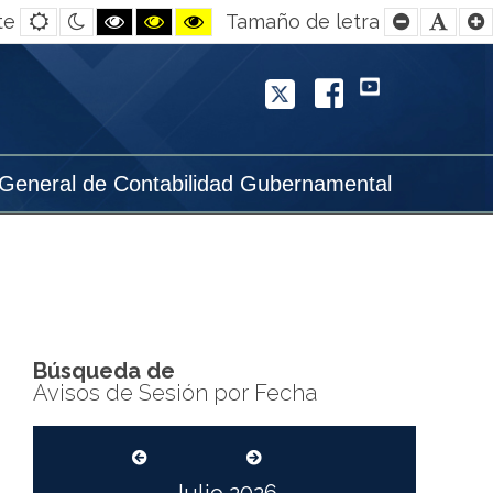
Default
Night
Black
Black
Yellow
Smaller
Defa
te
Tamaño de letra
contrast
contrast
and
and
and
Font
Font
White
Yellow
Black
contrast
contrast
contrast
Twitter
Facebook
YouTube
 General de Contabilidad Gubernamental
Búsqueda de
Avisos de Sesión por Fecha