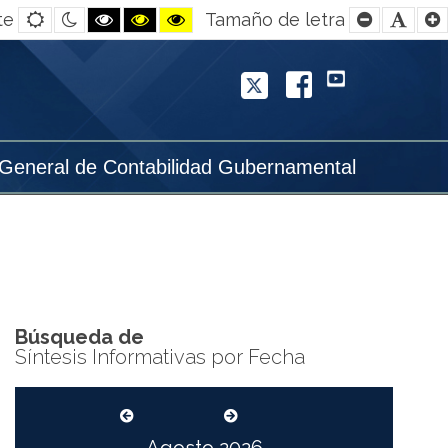
Default
Night
Black
Black
Yellow
Smaller
Defa
te
Tamaño de letra
contrast
contrast
and
and
and
Font
Font
White
Yellow
Black
contrast
contrast
contrast
Twitter
Facebook
YouTube
 General de Contabilidad Gubernamental
Búsqueda de
Síntesis Informativas por Fecha