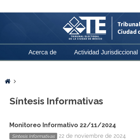
Síntesis
Informativas
archivos
-
Página
Acerca de
Actividad Jurisdiccional
3
de
50
Home
-
Síntesis Informativas
Tribunal
Electoral
de
Monitoreo Informativo 22/11/2024
la
22 de noviembre de 2024
Síntesis Informativas