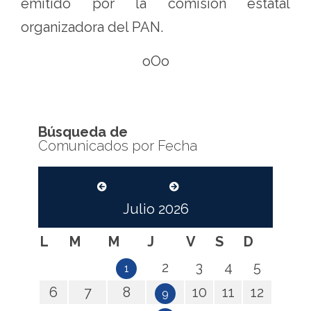
emitido por la comisión estatal
organizadora del PAN.
oOo
Búsqueda de
Comunicados por Fecha
Julio
2026
L
M
M
J
V
S
D
2
3
4
5
1
6
7
8
10
11
12
9