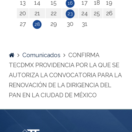
13
14
15
17
18
19
16
20
21
22
24
25
26
23
27
29
30
31
28
Home
Comunicados
CONFIRMA
TECDMX PROVIDENCIA POR LA QUE SE
AUTORIZA LA CONVOCATORIA PARA LA
RENOVACIÓN DE LA DIRIGENCIA DEL
PAN EN LA CIUDAD DE MÉXICO