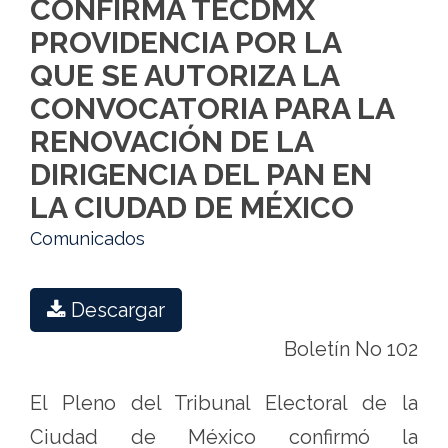
CONFIRMA TECDMX
DE
PROVIDENCIA POR LA
LA
QUE SE AUTORIZA LA
DIRIGENCIA
CONVOCATORIA PARA LA
DEL
RENOVACIÓN DE LA
PAN
DIRIGENCIA DEL PAN EN
EN
LA CIUDAD DE MÉXICO
LA
Comunicados
CIUDAD
DE
Descargar
MÉXICO
Boletín No 102
-
Tribunal
El Pleno del Tribunal Electoral de la
Electoral
Ciudad de México confirmó la