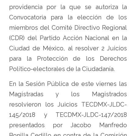
de
providencia por la que se autoriza la
la
Convocatoria para la elección de los
Ciudad
miembros del Comité Directivo Regional
de
(CDR) del Partido Acción Nacional en la
México
Ciudad de México, al resolver 2 Juicios
para la Protección de los Derechos
Político-electorales de la Ciudadanía.
En la Sesión Pública de este viernes las
Magistradas y los Magistrados
resolvieron los Juicios TECDMX-JLDC-
145/2018 y TECDMX-JLDC-147/2018
presentados por Jacobo Manfredo
Bonilla Cedillo en contra de la Comisión