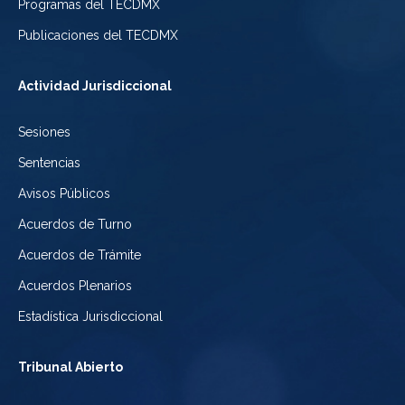
Programas del TECDMX
Ciudad
México
la
Publicaciones del TECDMX
de
Ciudad
Actividad Jurisdiccional
México
de
Sesiones
México
Sentencias
Avisos Públicos
Acuerdos de Turno
Acuerdos de Trámite
Acuerdos Plenarios
Estadística Jurisdiccional
Tribunal Abierto