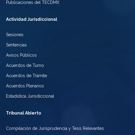
México
la
Publicaciones del TECDMX
de
Ciudad
Actividad Jurisdiccional
México
de
Sesiones
México
Sentencias
Avisos Públicos
Acuerdos de Turno
Acuerdos de Trámite
Acuerdos Plenarios
Estadística Jurisdiccional
Tribunal Abierto
Compilación de Jurisprudencia y Tesis Relevantes