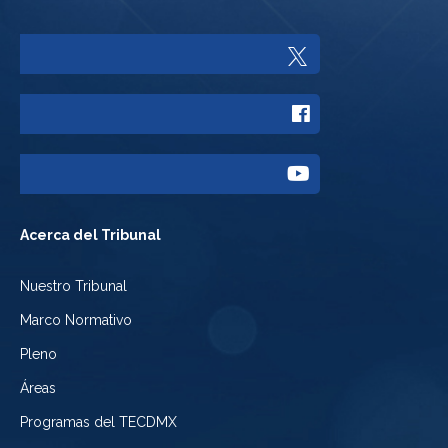
Enlace
a
Enlace
Twitter
a
del
Enlace
Facebook
Tribunal
a
del
Acerca del Tribunal
Electoral
Youtube
Tribunal
Nuestro Tribunal
de
del
Electoral
Marco Normativo
la
Tribunal
de
Pleno
Ciudad
Electoral
Áreas
la
de
de
Programas del TECDMX
Ciudad