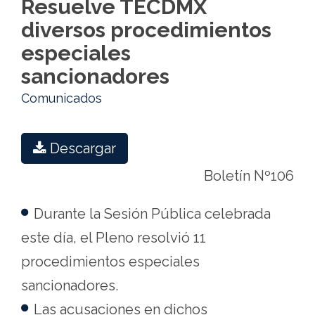
Resuelve TECDMX
México
diversos procedimientos
especiales
sancionadores
Comunicados
Descargar
Boletín Nº106
Durante la Sesión Pública celebrada
este día, el Pleno resolvió 11
procedimientos especiales
sancionadores.
Las acusaciones en dichos