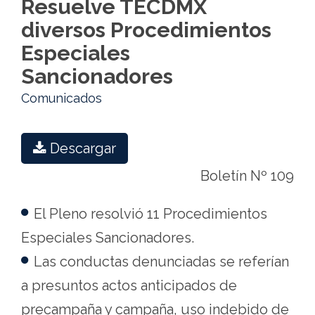
Resuelve TECDMX
México
diversos Procedimientos
Especiales
Sancionadores
Comunicados
Descargar
Boletín Nº 109
El Pleno resolvió 11 Procedimientos
Especiales Sancionadores.
Las conductas denunciadas se referían
a presuntos actos anticipados de
precampaña y campaña, uso indebido de