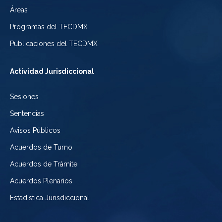
Ciudad
Electoral
Áreas
la
de
de
Programas del TECDMX
Ciudad
México
la
Publicaciones del TECDMX
de
Ciudad
Actividad Jurisdiccional
México
de
Sesiones
México
Sentencias
Avisos Públicos
Acuerdos de Turno
Acuerdos de Trámite
Acuerdos Plenarios
Estadística Jurisdiccional