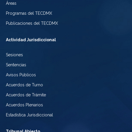
Áreas
la
de
de
Programas del TECDMX
Ciudad
México
la
Publicaciones del TECDMX
de
Ciudad
Actividad Jurisdiccional
México
de
Sesiones
México
Sentencias
Avisos Públicos
Acuerdos de Turno
Acuerdos de Trámite
Acuerdos Plenarios
Estadística Jurisdiccional
Tribunal Abierto