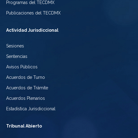
Programas del TECDMX
Ciudad
México
la
Publicaciones del TECDMX
de
Ciudad
Actividad Jurisdiccional
México
de
Sesiones
México
Sentencias
Avisos Públicos
Acuerdos de Turno
Acuerdos de Trámite
Acuerdos Plenarios
Estadística Jurisdiccional
Tribunal Abierto