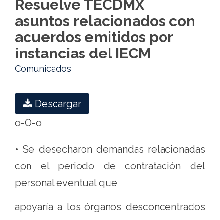
Resuelve TECDMX
Electoral
asuntos relacionados con
de
acuerdos emitidos por
la
instancias del IECM
Ciudad
Comunicados
de
México
Descargar
o-O-o
• Se desecharon demandas relacionadas
con el periodo de contratación del
personal eventual que
apoyaría a los órganos desconcentrados