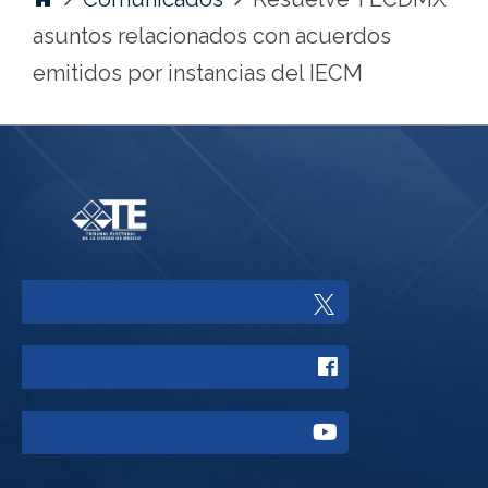
asuntos relacionados con acuerdos
emitidos por instancias del IECM
Enlace
a
Enlace
Twitter
a
del
Enlace
Facebook
Tribunal
a