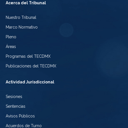
del
Acerca del Tribunal
Electoral
Youtube
Tribunal
Nuestro Tribunal
de
del
Electoral
Marco Normativo
la
Tribunal
de
Pleno
Ciudad
Electoral
Áreas
la
de
de
Programas del TECDMX
Ciudad
México
la
Publicaciones del TECDMX
de
Ciudad
Actividad Jurisdiccional
México
de
Sesiones
México
Sentencias
Avisos Públicos
Acuerdos de Turno