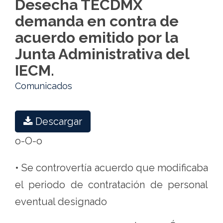
Desecha TECDMX
IECM.
demanda en contra de
-
acuerdo emitido por la
Tribunal
Junta Administrativa del
Electoral
IECM.
de
Comunicados
la
Ciudad
Descargar
de
México
o-O-o
• Se controvertía acuerdo que modificaba
el periodo de contratación de personal
eventual designado