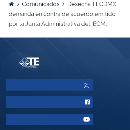
Home
Comunicados
Desecha TECDMX
demanda en contra de acuerdo emitido
por la Junta Administrativa del IECM.
Enlace
a
Enlace
Twitter
a
del
Enlace
Facebook