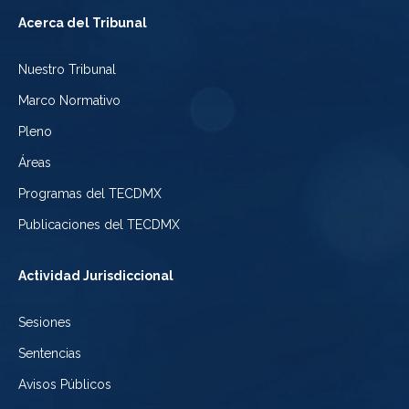
Tribunal
a
del
Acerca del Tribunal
Electoral
Youtube
Tribunal
Nuestro Tribunal
de
del
Electoral
Marco Normativo
la
Tribunal
de
Pleno
Ciudad
Electoral
Áreas
la
de
de
Programas del TECDMX
Ciudad
México
la
Publicaciones del TECDMX
de
Ciudad
Actividad Jurisdiccional
México
de
Sesiones
México
Sentencias
Avisos Públicos