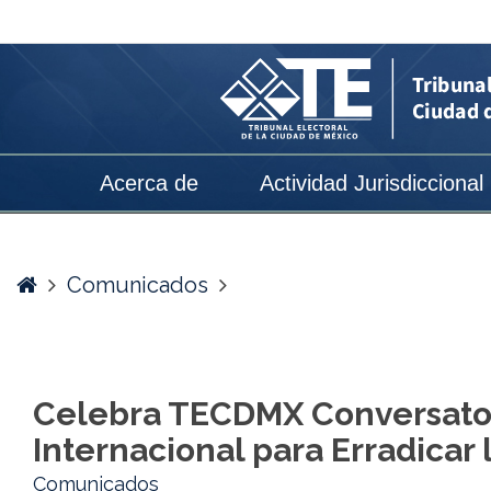
Celebra
TECDMX
Conversatorio
en
el
Acerca de
Actividad Jurisdiccional
marco
del
Día
Home
Comunicados
Internacional
para
Erradicar
Celebra TECDMX Conversatori
la
Internacional para Erradicar 
Violencia
Comunicados