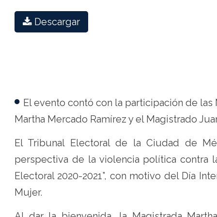
contra
la
Descargar
Mujer
-
Tribunal
Electoral
El evento contó con la participación de la
de
Martha Mercado Ramírez y el Magistrado Jua
la
Ciudad
El Tribunal Electoral de la Ciudad de Mé
de
perspectiva de la violencia política contr
México
Electoral 2020-2021”, con motivo del Día Inter
Mujer.
Al dar la bienvenida, la Magistrada Marth