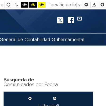
Default
Night
Black
Black
Yellow
Smaller
Defa
te
Tamaño de letra
contrast
contrast
and
and
and
Font
Font
White
Yellow
Black
contrast
contrast
contrast
Twitter
Facebook
YouTube
 General de Contabilidad Gubernamental
Búsqueda de
Comunicados por Fecha