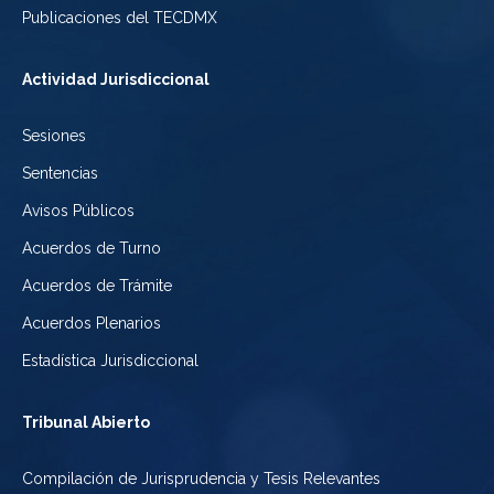
México
la
Publicaciones del TECDMX
de
Ciudad
Actividad Jurisdiccional
México
de
Sesiones
México
Sentencias
Avisos Públicos
Acuerdos de Turno
Acuerdos de Trámite
Acuerdos Plenarios
Estadística Jurisdiccional
Tribunal Abierto
Compilación de Jurisprudencia y Tesis Relevantes