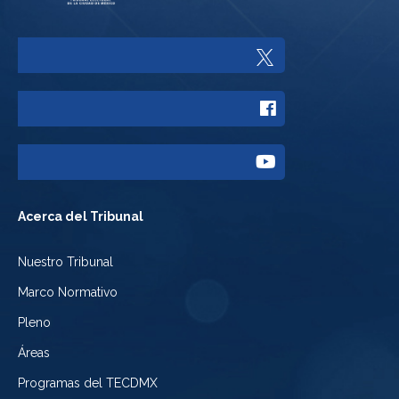
Enlace
a
Enlace
Twitter
a
del
Enlace
Facebook
Tribunal
a
del
Acerca del Tribunal
Electoral
Youtube
Tribunal
Nuestro Tribunal
de
del
Electoral
Marco Normativo
la
Tribunal
de
Pleno
Ciudad
Electoral
Áreas
la
de
de
Programas del TECDMX
Ciudad