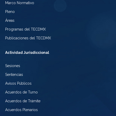
Electoral
Marco Normativo
la
Tribunal
de
Pleno
Ciudad
Electoral
Áreas
la
de
de
Programas del TECDMX
Ciudad
México
la
Publicaciones del TECDMX
de
Ciudad
Actividad Jurisdiccional
México
de
Sesiones
México
Sentencias
Avisos Públicos
Acuerdos de Turno
Acuerdos de Trámite
Acuerdos Plenarios