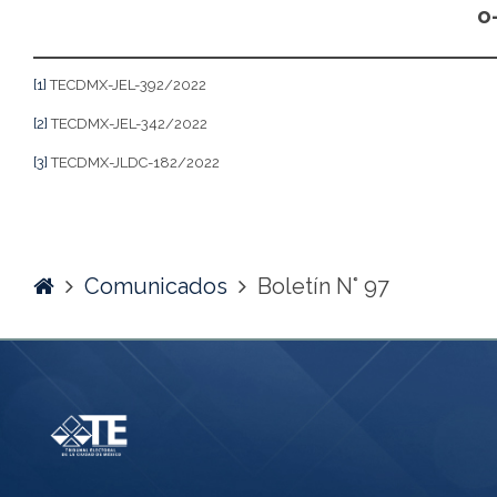
o
[1]
TECDMX-JEL-392/2022
[2]
TECDMX-JEL-342/2022
[3]
TECDMX-JLDC-182/2022
Home
Comunicados
Boletín N° 97