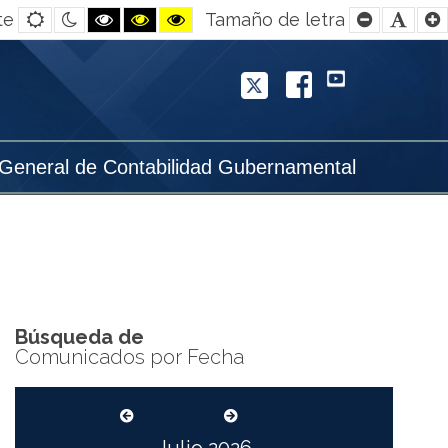
Default
Night
Black
Black
Yellow
Smaller
Defa
te
Tamaño de letra
contrast
contrast
and
and
and
Font
Font
White
Yellow
Black
contrast
contrast
contrast
Twitter
Facebook
YouTube
 General de Contabilidad Gubernamental
Búsqueda de
Comunicados por Fecha