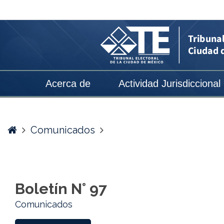
Boletín
N°
97
-
Tribunal
Acerca de
Actividad Jurisdiccional
Electoral
de
la
Home
Comunicados
Ciudad
de
México
Boletín N° 97
Comunicados