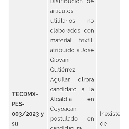
Distribución de
artículos
utilitarios no
elaborados con
material textil,
atribuido a José
Giovani
Gutiérrez
Aguilar, otrora
candidato a la
TECDMX-
Alcaldía en
PES-
Coyoacán,
003/2023 y
Inexistenci
postulado en
su
de l
candidatura