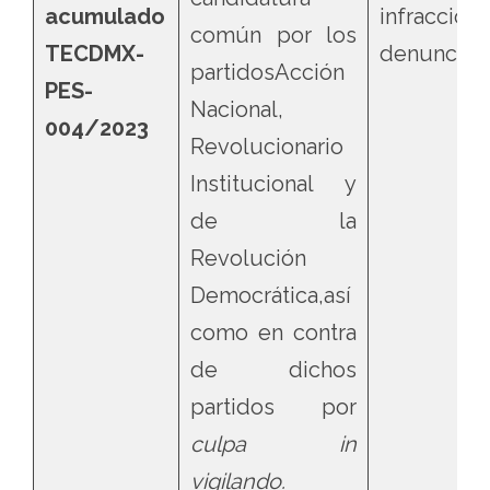
acumulado
infraccion
común por los
TECDMX-
denunciad
partidosAcción
PES-
Nacional,
004/2023
Revolucionario
Institucional y
de la
Revolución
Democrática,así
como en contra
de dichos
partidos por
culpa in
vigilando.