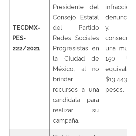
Presidente del
infraccion
Consejo Estatal
denunciad
TECDMX-
del Partido
y, 
PES-
Redes Sociales
consecuen
222/2021
Progresistas en
una multa
la Ciudad de
150 UM
México, al no
equivalen
brindar
$13,443
recursos a una
pesos.
candidata para
realizar su
campaña.