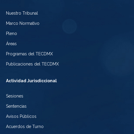
Electoral
Youtube
Tribunal
Nuestro Tribunal
de
del
Electoral
Marco Normativo
la
Tribunal
de
Pleno
Ciudad
Electoral
Áreas
la
de
de
Programas del TECDMX
Ciudad
México
la
Publicaciones del TECDMX
de
Ciudad
Actividad Jurisdiccional
México
de
Sesiones
México
Sentencias
Avisos Públicos
Acuerdos de Turno