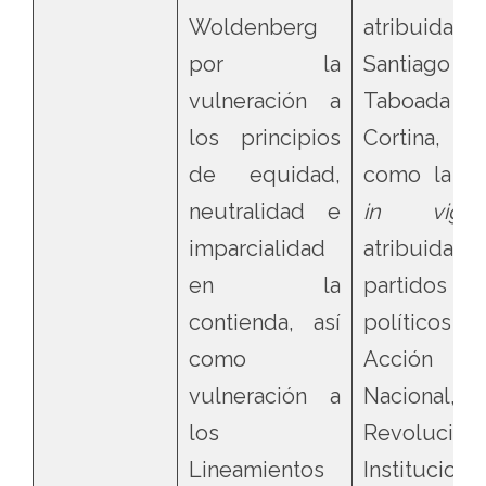
Woldenberg
atribuid
por la
Santiago
vulneración a
Taboada
los principios
Cortina, 
de equidad,
como la cu
neutralidad e
in vigila
imparcialidad
atribuida a
en la
partidos
contienda, así
políticos
como
Acción
vulneración a
Nacional,
los
Revoluciona
Lineamientos
Institucion