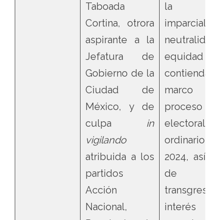
Taboada
la
Cortina, otrora
imparcialida
aspirante a la
neutralida
Jefatura de
equidad en
Gobierno de la
contienda e
Ciudad de
marco 
México, y de
proceso
culpa
in
electoral l
vigilando
ordinario 2
atribuida a los
2024, así 
partidos
de 
Acción
transgresió
Nacional,
interés