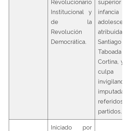
Revolucionario
superior d
Institucional y
infanci
de la
adolescenci
Revolución
atribuida
Democrática.
Santiago
Taboada
Cortina, y d
culpa
invigilando
imputada a
referidos
partidos.
Iniciado por