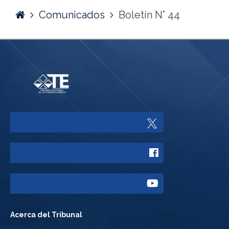
Home
Comunicados
Boletín N° 44
Enlace
a
Enlace
Twitter
a
del
Enlace
Facebook
Tribunal
a
del
Acerca del Tribunal
Electoral
Youtube