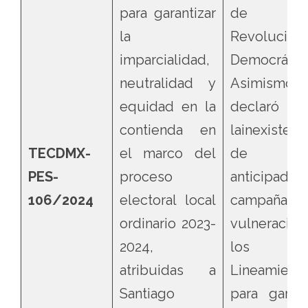
para garantizar
de 
la
Revolución
imparcialidad,
Democráti
neutralidad y
Asimismo,
equidad en la
declaró
contienda en
lainexistenc
TECDMX-
el marco del
de act
PES-
proceso
anticipado
106/2024
electoral local
campaña, d
ordinario 2023-
vulneració
2024,
los
atribuidas a
Lineamient
Santiago
para garant