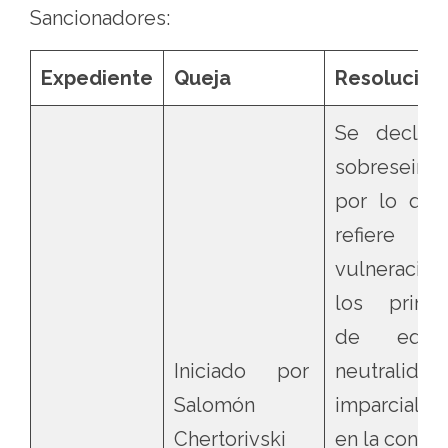
Sancionadores:
Expediente
Queja
Resolución
Se declaró
sobreseimi
por lo que
refiere a
vulneració
los princi
de equid
Iniciado por
neutralida
Salomón
imparcialid
Chertorivski
en la contie