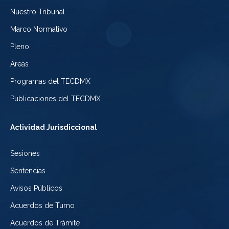
Tribunal
Nuestro Tribunal
de
del
Electoral
Marco Normativo
la
Tribunal
de
Pleno
Ciudad
Electoral
Áreas
la
de
de
Programas del TECDMX
Ciudad
México
la
Publicaciones del TECDMX
de
Ciudad
Actividad Jurisdiccional
México
de
Sesiones
México
Sentencias
Avisos Públicos
Acuerdos de Turno
Acuerdos de Trámite