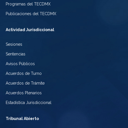
de
de
Programas del TECDMX
Ciudad
México
la
Publicaciones del TECDMX
de
Ciudad
Actividad Jurisdiccional
México
de
Sesiones
México
Sentencias
Avisos Públicos
Acuerdos de Turno
Acuerdos de Trámite
Acuerdos Plenarios
Estadística Jurisdiccional
Tribunal Abierto