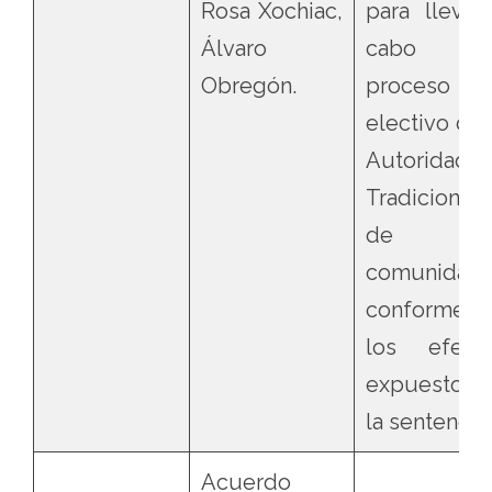
Rosa Xochiac,
para llevar
Álvaro
cabo e
Obregón.
proceso
electivo de 
Autoridad
Tradicional
de l
comunidad,
conforme
los efect
expuestos 
la sentencia.
Acuerdo