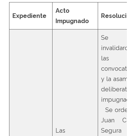
Acto
Expediente
Resolución
Impugnado
Se
invalidaron
las
convocatori
y la asambl
deliberativa
impugnadas
Se ordenó
Juan Carl
Las
Segura