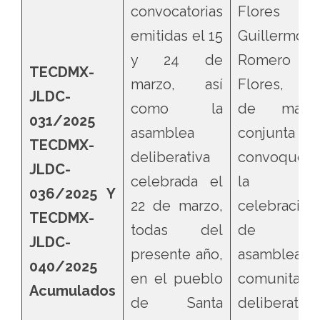
convocatorias
Flores 
emitidas el 15
Guillermo
y 24 de
Romero
TECDMX-
marzo, así
Flores, q
JLDC-
como la
de maner
031/2025
asamblea
conjunta
TECDMX-
deliberativa
convoquen
JLDC-
celebrada el
la
036/2025 Y
22 de marzo,
celebración
TECDMX-
todas del
de un
JLDC-
presente año,
asamblea
040/2025
en el pueblo
comunitaria
Acumulados
de Santa
deliberativa