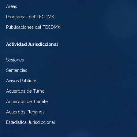
Ciudad
Electoral
Áreas
la
de
de
Programas del TECDMX
Ciudad
México
la
Publicaciones del TECDMX
de
Ciudad
Actividad Jurisdiccional
México
de
Sesiones
México
Sentencias
Avisos Públicos
Acuerdos de Turno
Acuerdos de Trámite
Acuerdos Plenarios
Estadística Jurisdiccional