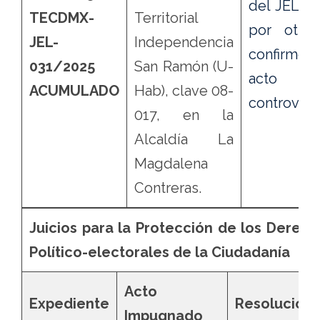
del JEL 03
TECDMX-
Territorial
por otra,
JEL-
Independencia
confirmó
031/2025
San Ramón (U-
acto
ACUMULADO
Hab), clave 08-
controvert
017, en la
Alcaldía La
Magdalena
Contreras.
Juicios para la Protección de los Derech
Político-electorales de la Ciudadanía
Acto
Expediente
Resolución
Impugnado