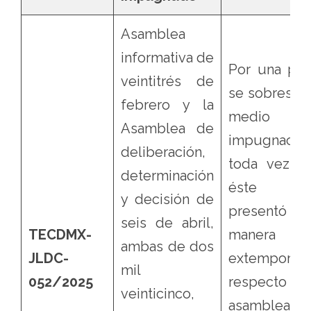
Asamblea
informativa de
Por una par
veintitrés de
se sobresee
febrero y la
medio 
Asamblea de
impugnació
deliberación,
toda vez q
determinación
éste 
y decisión de
presentó 
seis de abril,
TECDMX-
manera
ambas de dos
JLDC-
extemporáne
mil
052/2025
respecto de
veinticinco,
asamblea 