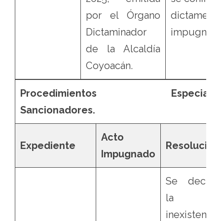
por el Órgano
dictamen
Dictaminador
impugnado
de la Alcaldía
Coyoacán.
Procedimientos Especiale
Sancionadores.
Acto
Expediente
Resolución
Impugnado
Se declar
la
inexistencia