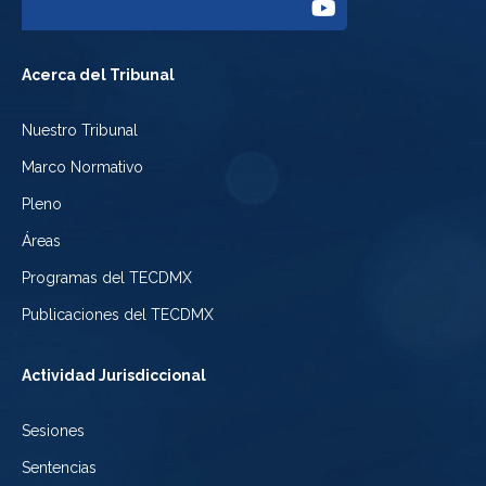
del
Enlace
Facebook
Tribunal
a
del
Acerca del Tribunal
Electoral
Youtube
Tribunal
Nuestro Tribunal
de
del
Electoral
Marco Normativo
la
Tribunal
de
Pleno
Ciudad
Electoral
Áreas
la
de
de
Programas del TECDMX
Ciudad
México
la
Publicaciones del TECDMX
de
Ciudad
Actividad Jurisdiccional
México
de
Sesiones
México
Sentencias