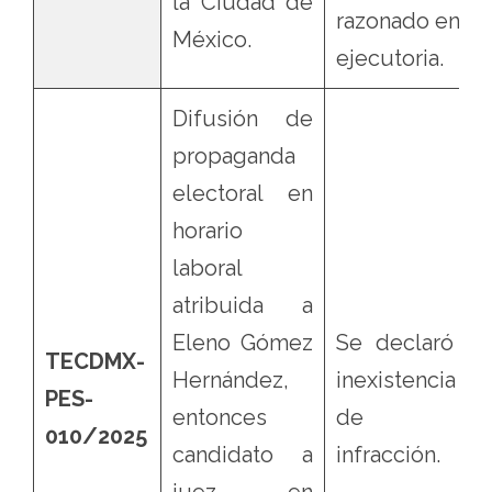
la Ciudad de
razonado en la
México.
ejecutoria.
Difusión de
propaganda
electoral en
horario
laboral
atribuida a
Eleno Gómez
Se declaró la
TECDMX-
Hernández,
inexistencia
PES-
entonces
de la
010/2025
candidato a
infracción.
juez en