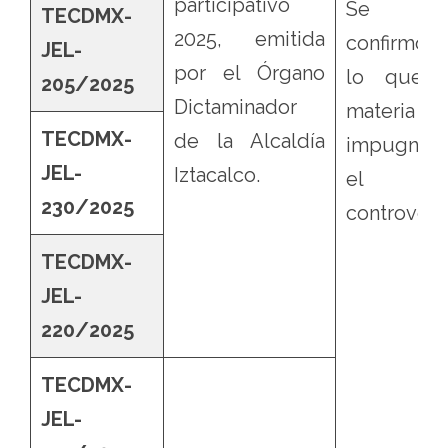
participativo
Se
TECDMX-
2025, emitida
confirmó,e
JEL-
por el Órgano
lo que 
205/2025
Dictaminador
materia
TECDMX-
de la Alcaldía
impugnaci
JEL-
Iztacalco.
el ac
230/2025
controvert
TECDMX-
JEL-
220/2025
TECDMX-
JEL-