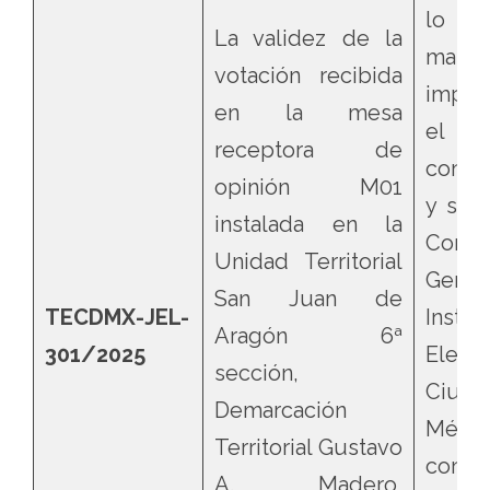
lo q
La validez de la
mater
votación recibida
impug
en la mesa
el
receptora de
contro
opinión M01
y se v
instalada en la
Conse
Unidad Territorial
Gene
San Juan de
TECDMX-JEL-
Instit
Aragón 6ª
301/2025
Electo
sección,
Ciu
Demarcación
Méxic
Territorial Gustavo
confo
A. Madero,