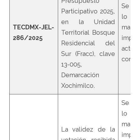
Presupuesto
Se con
Participativo 2025,
lo q
en la Unidad
TECDMX-JEL-
mater
Territorial Bosque
286/2025
impug
Residencial del
acto
Sur (Fracc), clave
contro
13-005,
Demarcación
Xochimilco.
Se con
lo q
mater
La validez de la
impug
votación recibida