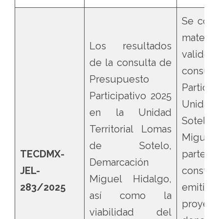
Se conf
materia
Los resultados
validez 
de la consulta de
consul
Presupuesto
Partic
Participativo 2025
Unidad 
en la Unidad
Sotel
Territorial Lomas
Miguel
de Sotelo,
TECDMX-
parte
Demarcación
JEL-
consta
Miguel Hidalgo,
283/2025
emiti
así como la
proyect
viabilidad del