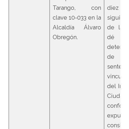
Tarango, con
diez (
clave 10-033 en la
siguient
Alcaldía Álvaro
de la p
Obregón.
dé cu
determi
de ef
sentenc
vinculó
del Inst
Ciud
confor
expues
conside