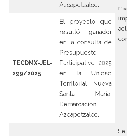
Azcapotzalco.
mater
impug
El proyecto que
acto
resultó ganador
contr
en la consulta de
Presupuesto
TECDMX-JEL-
Participativo 2025
299/2025
en la Unidad
Territorial Nueva
Santa María,
Demarcación
Azcapotzalco.
Se con