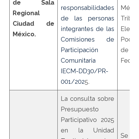
de Sala
responsabilidades
Méxi
Regional
de las personas
Tribun
Ciudad de
integrantes de las
Elect
México.
Comisiones de
Poder
Participación
de
Comunitaria
Feder
IECM-DD30/PR-
001/202
5.
La consulta sobre
Presupuesto
Participativo 2025
en la Unidad
Se co