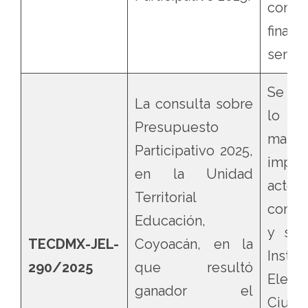
consid
fina
senten
Se con
La consulta sobre
lo q
Presupuesto
mater
Participativo 2025,
impug
en la Unidad
acto
Territorial
contro
Educación,
y se 
TECDMX-JEL-
Coyoacán, en la
Instit
290/2025
que resultó
Electo
ganador el
Ciu