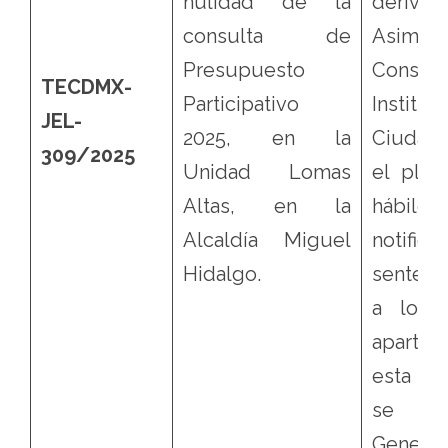
nulidad de la
derivado
consulta de
Asimis
Presupuesto
Conse
TECDMX-
Participativo
Institu
JEL-
2025, en la
Ciudad
309/2025
Unidad Lomas
el plaz
Altas, en la
hábile
Alcaldía Miguel
notific
Hidalgo.
sentenc
a lo d
aparta
esta se
se vin
Genera