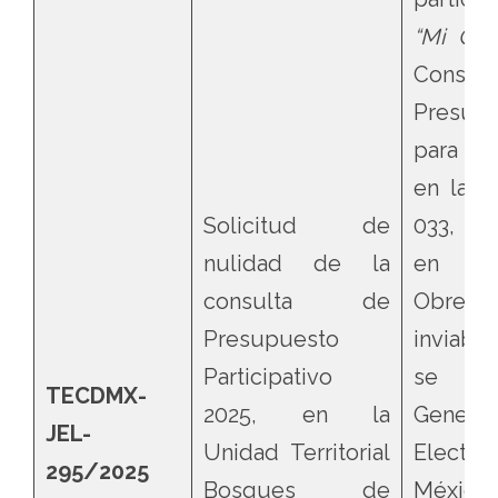
“Mi Col
Cons
Presupu
para el 
en la Un
Solicitud de
033, B
nulidad de la
en la 
consulta de
Obregó
Presupuesto
inviabil
Participativo
se or
TECDMX-
2025, en la
Genera
JEL-
Unidad Territorial
Elector
295/2025
Bosques de
México 