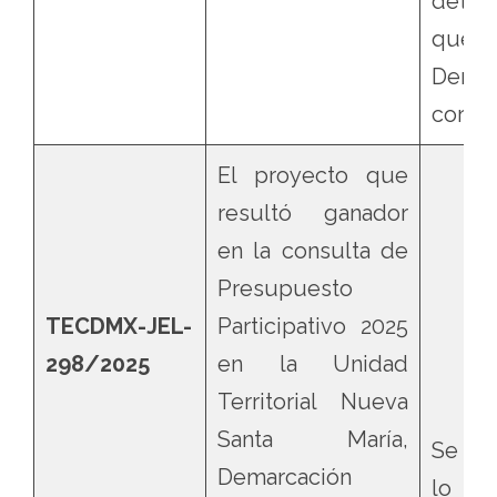
dete
qu
Derec
corre
El proyecto que
resultó ganador
en la consulta de
Presupuesto
TECDMX-JEL-
Participativo 2025
298/2025
en la Unidad
Territorial Nueva
Santa María,
Se con
Demarcación
lo q