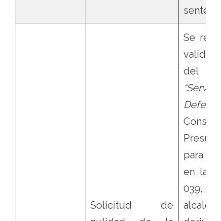
sentenci
Se revo
validac
del pr
“Servi
Defensa
Cons
Presupu
para el 
en la Un
039, L
Solicitud de
alcald