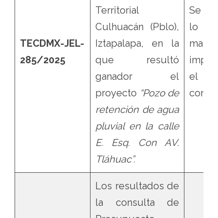
Territorial
Se con
Culhuacán (Pblo),
lo q
TECDMX-JEL-
Iztapalapa, en la
mater
285/2025
que resultó
impug
ganador el
el
proyecto
“Pozo de
contro
retención de agua
pluvial en la calle
E. Esq. Con AV.
Tláhuac”.
Los resultados de
la consulta de