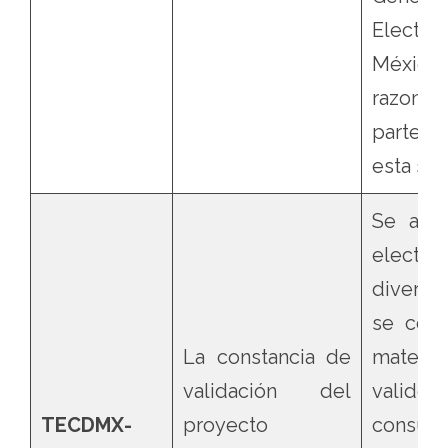
Elector
México
razone
parte co
esta sen
Se
acu
electora
diverso 
se conf
La constancia de
materia
validación del
validez 
TECDMX-
proyecto
consul