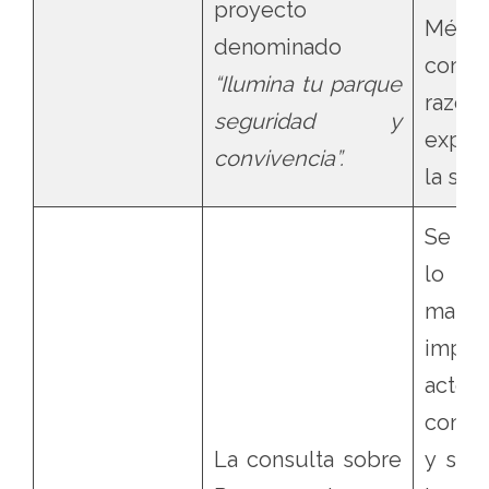
proyecto
Méxic
denominado
confo
“Ilumina tu parque
razon
seguridad y
expu
convivencia”.
la sen
Se co
lo q
mater
impug
acto
contro
La consulta sobre
y se i