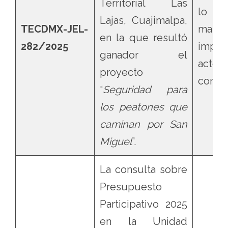
Territorial Las
lo q
Lajas, Cuajimalpa,
TECDMX-JEL-
mater
en la que resultó
282/2025
impug
ganador el
acto
proyecto
contro
“
Seguridad para
los peatones que
caminan por San
Miguel
”.
La consulta sobre
Presupuesto
Participativo 2025
en la Unidad