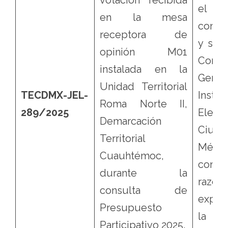
el
en la mesa
contro
receptora de
y se v
opinión M01
Conse
instalada en la
Gene
Unidad Territorial
TECDMX-JEL-
Instit
Roma Norte II,
289/2025
Electo
Demarcación
Ciu
Territorial
Méxic
Cuauhtémoc,
confo
durante la
razon
consulta de
expu
Presupuesto
la 
Participativo 2025.