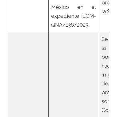
preci
México en el
la Sen
expediente IECM-
QNA/136/2025.
Se s
la d
por 
hac
impug
de 
proye
somet
Cons