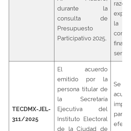
razon
durante la
expu
consulta de
la 
Presupuesto
consid
Participativo 2025.
fina
senten
El acuerdo
emitido por la
Se r
persona titular de
acuer
la Secretaría
impug
TECDMX-JEL-
Ejecutiva del
par
311/2025
Instituto Electoral
efect
de la Ciudad de