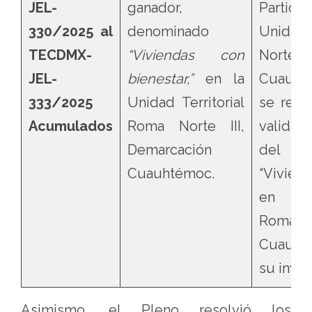
JEL-
ganador,
Partic
330/2025 al
denominado
Unidad
TECDMX-
“Viviendas con
Norte 
JEL-
bienestar,”
en la
Cuauht
333/2025
Unidad Territorial
se revo
Acumulados
Roma Norte III,
validac
Demarcación
del pr
Cuauhtémoc.
“Vivien
en la 
Roma No
Cuauht
su invia
Asimismo, el Pleno resolvió los