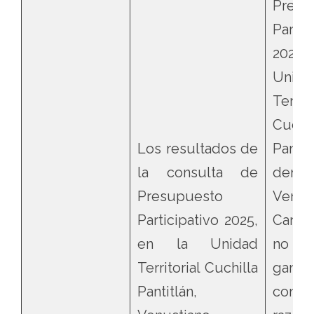
Presu
Partic
2025
Unida
Territo
Cuchil
Los resultados de
Pantit
la consulta de
demar
Presupuesto
Venus
Participativo 2025,
Carra
en la Unidad
no re
Territorial Cuchilla
ganad
Pantitlán,
confo