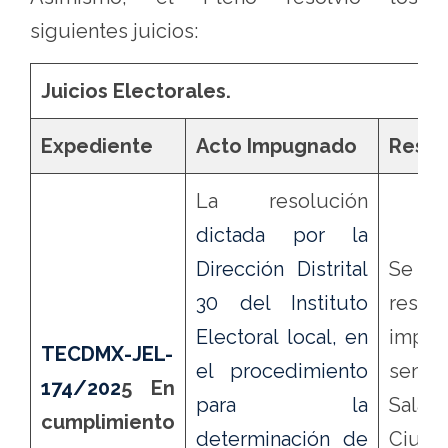
siguientes juicios:
Juicios Electorales.
Expediente
Acto Impugnado
Resol
La resolución
dictada por la
Dirección Distrital
Se co
30 del Instituto
resol
Electoral local, en
impug
TECDMX-JEL-
el procedimiento
sente
174/202
5
En
para la
Sala 
cumplimiento
determinación de
Ciu