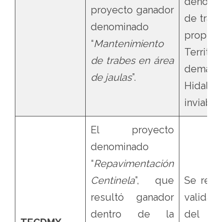
denomi
proyecto ganador
de trabe
denominado
propue
“
Mantenimiento
Territor
de trabes en área
demar
de jaulas
”.
Hidalg
inviabil
El proyecto
denominado
“
Repavimentación
Centinela
”, que
Se revo
resultó ganador
validac
dentro de la
del pr