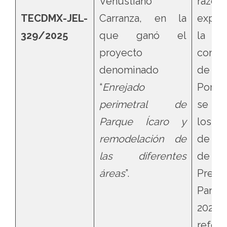
Venustiano
razon
TECDMX-JEL-
Carranza, en la
expu
329/2025
que ganó el
la 
proyecto
consid
denominado
de la 
“
Enrejado
Por ot
perimetral de
se co
Parque Ícaro y
los r
remodelación de
de
la
las diferentes
de
áreas
”.
Presu
Partic
2025
referi