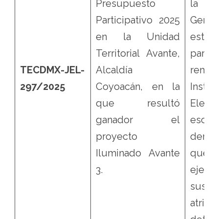
Presupuesto
la Se
Participativo 2025
Gene
en la Unidad
este
Territorial Avante,
par
TECDMX-JEL-
Alcaldía
rem
297/2025
Coyoacán, en la
Instit
que resultó
Elec
ganador el
escr
proyecto
deman
Iluminado Avante
qu
3.
ejer
sus
atribu