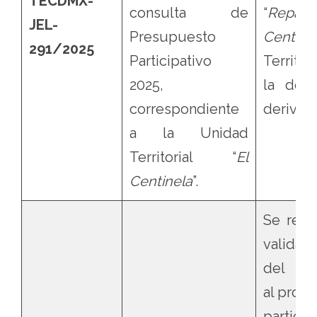
TECDMX-
consulta de
“
Repavi
JEL-
Presupuesto
Centine
291/2025
Participativo
Territori
2025,
la dem
correspondiente
derivado
a la Unidad
Territorial “
El
Centinela
”.
Se revo
validac
del pr
al proy
partic