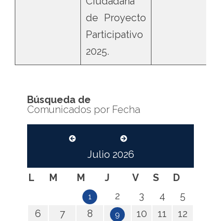
Ciudadana
de Proyecto
Participativo
2025.
Búsqueda de
Comunicados por Fecha
Julio
2026
L
M
M
J
V
S
D
2
3
4
5
1
6
7
8
10
11
12
9