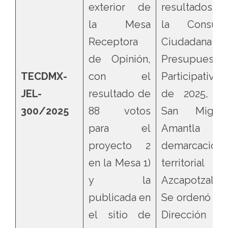
exterior de
resultados d
la Mesa
la Consult
Receptora
Ciudadana d
de Opinión,
Presupuesto
TECDMX-
con el
Participativo
JEL-
resultado de
de 2025, e
300/2025
88 votos
San Migue
para el
Amantla
proyecto 2
demarcación
en la Mesa 1)
territorial
y la
Azcapotzalco.
publicada en
Se ordenó a l
el sitio de
Dirección