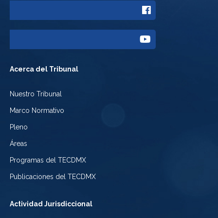
a
Enlace
Twitter
a
del
Enlace
Facebook
Tribunal
a
del
Acerca del Tribunal
Electoral
Youtube
Tribunal
Nuestro Tribunal
de
del
Electoral
Marco Normativo
la
Tribunal
de
Pleno
Ciudad
Electoral
Áreas
la
de
de
Programas del TECDMX
Ciudad
México
la
Publicaciones del TECDMX
de
Ciudad
Actividad Jurisdiccional
México
de