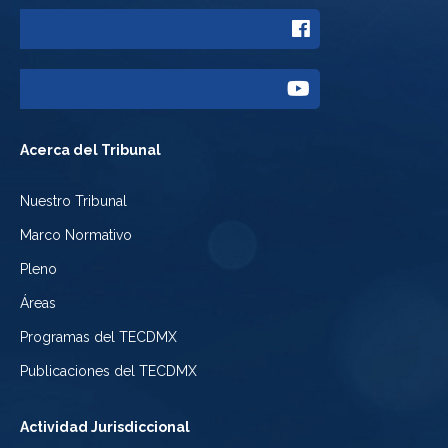
a
Enlace
Twitter
a
del
Enlace
Facebook
Tribunal
a
del
Acerca del Tribunal
Electoral
Youtube
Tribunal
Nuestro Tribunal
de
del
Electoral
Marco Normativo
la
Tribunal
de
Pleno
Ciudad
Electoral
Áreas
la
de
de
Programas del TECDMX
Ciudad
México
la
Publicaciones del TECDMX
de
Ciudad
Actividad Jurisdiccional
México