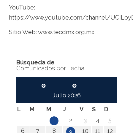
YouTube:
https://www.youtube.com/channel/UCIL
Sitio Web: www.tecdmx.org.mx
Búsqueda de
Comunicados por Fecha
Julio
2026
L
M
M
J
V
S
D
2
3
4
5
1
6
7
8
10
11
12
9