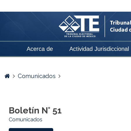
Boletín
N°
51
-
Tribunal
Acerca de
Actividad Jurisdiccional
Electoral
de
la
Home
Comunicados
Ciudad
de
México
Boletín N° 51
Comunicados