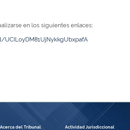
lizarse en los siguientes enlaces:
nel/UCILoyDM81UjNykkgUbxpafA
Acerca del Tribunal
Actividad Jurisdiccional