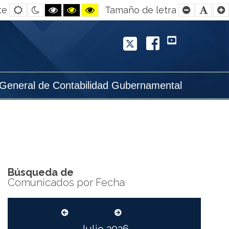
Default
Night
Black
Black
Yellow
Smaller
Defa
te
Tamaño de letra
contrast
contrast
and
and
and
Font
Font
White
Yellow
Black
contrast
contrast
contrast
Twitter
Facebook
YouTube
 General de Contabilidad Gubernamental
Búsqueda de
Comunicados por Fecha