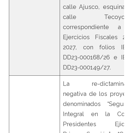
calle Ajusco, esquina c
calle Tecoyotitla
correspondiente a l
Ejercicios Fiscales 202
2027, con folios IEC
DD23-000168/26 e IEC
DD23-000149/27.
La re-dictaminaci
negativa de los proyect
denominados “Segurid
Integral en la Colon
Presidentes Ejidale