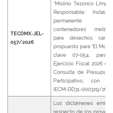
“Molino Tezonco Limpio
Responsable: Instalaci
permanente d
contenedores metálic
TECDMX-JEL-
para desechos canino
057/2026
propuesto para “El Molino
clave 07-054, para 
Ejercicio Fiscal 2026 de 
Consulta de Presupues
Participativo, con fol
IECM-DD31-000329/26.
Los dictámenes emitid
respecto de los proyect