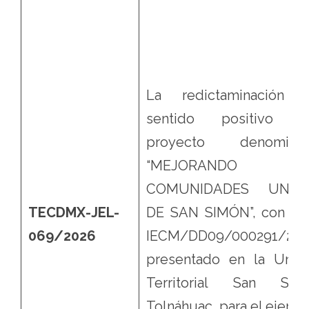
La redictaminación 
sentido positivo d
proyecto denomina
“MEJORANDO
COMUNIDADES UNID
TECDMX-JEL-
DE SAN SIMÓN”, con fol
069/2026
IECM/DD09/000291/26,
presentado en la Unid
Territorial San Sim
Tolnáhuac, para el ejercic