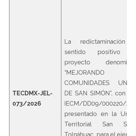
La redictaminación 
sentido positivo d
proyecto denomina
“MEJORANDO
COMUNIDADES UNID
TECDMX-JEL-
DE SAN SIMÓN”, con fol
073/2026
IECM/DD09/000220/27,
presentado en la Unid
Territorial San Sim
Tolnáhuac, para el ejercic