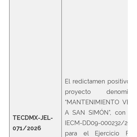
El redictamen positivo d
proyecto denomina
“MANTENIMIENTO VER
A SAN SIMÓN”, con fol
TECDMX-JEL-
IECM-DD09-000232/26,
071/2026
para el Ejercicio Fisc