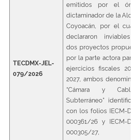
emitidos por el órga
dictaminador de la Alcald
Coyoacán, por el cual 
declararon inviables l
dos proyectos propuest
por la parte actora para l
TECDMX-JEL-
ejercicios fiscales 2026
079/2026
2027, ambos denominad
“Cámara y Cablea
Subterráneo” identificad
con los folios IECM-DD3
000361/26 y IECM-DD3
000305/27,