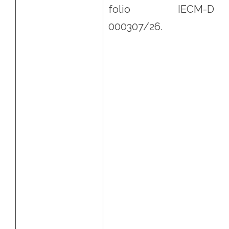
folio IECM-DD0
000307/26.