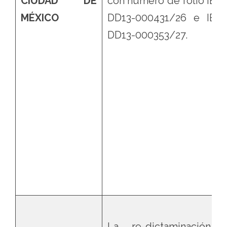
CIUDAD DE
con número de folio IEC
MÉXICO
DD13-000431/26 e IEC
DD13-000353/27.
La re-dictaminación 