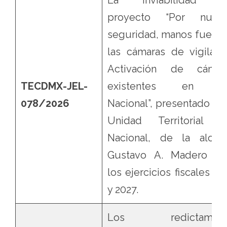
La inviabilidad d
proyecto “Por nuest
seguridad, manos fuera 
las cámaras de vigilanci
Activación de cámar
TECDMX-JEL-
existentes en 
078/2026
Nacional”, presentado en 
Unidad Territorial 
Nacional, de la alcald
Gustavo A. Madero pa
los ejercicios fiscales 20
y 2027.
Los redictamen