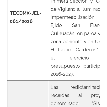
Primera Sección” y “Case
de Vigilancia, Iluminación
TECDMX-JEL-
Impermeabilización 
061/2026
Ejido San Francis
Culhuacán, en parea ver
zona poniente y en Unid
H. Lázaro Cárdenas”, pa
el ejercicio d
presupuesto participati
2026-2027.
Las redictaminacion
recaídas al proyec
denominado “Siste