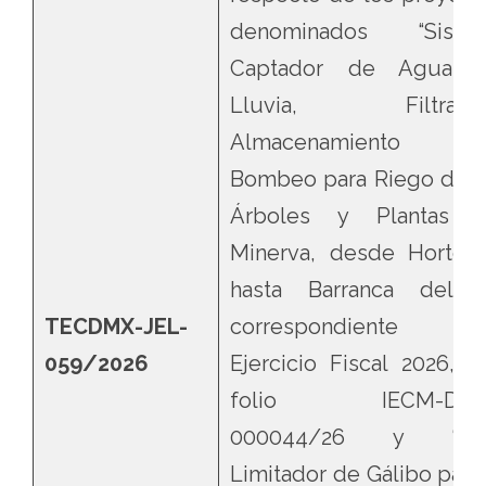
denominados “Siste
Captador de Agua 
Lluvia, Filtració
Almacenamiento
Bombeo para Riego de l
Árboles y Plantas 
Minerva, desde Hortens
hasta Barranca del 
TECDMX-JEL-
correspondiente 
059/2026
Ejercicio Fiscal 2026, c
folio IECM-DD2
000044/26 y “Ar
Limitador de Gálibo para 