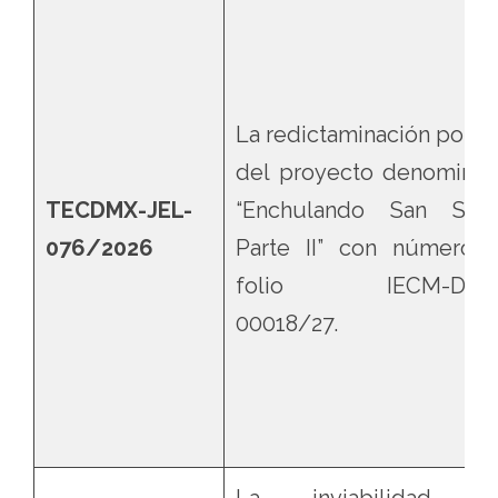
La redictaminación positi
del proyecto denominad
TECDMX-JEL-
“Enchulando San Sim
076/2026
Parte II” con número 
folio IECM-DD0
00018/27.