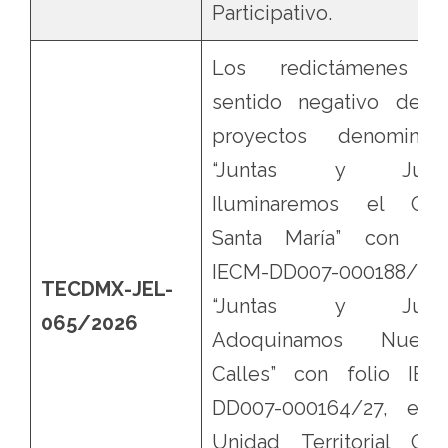
Participativo.
Los redictámenes 
sentido negativo de l
proyectos denominad
“Juntas y Junt
Iluminaremos el Oliv
Santa María” con fol
IECM-DD007-000188/26
TECDMX-JEL-
“Juntas y Junt
065/2026
Adoquinamos Nuestr
Calles” con folio IEC
DD007-000164/27, en 
Unidad Territorial Oliv