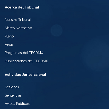
Tribunal
a
del
Acerca del Tribunal
Electoral
Youtube
Tribunal
Nuestro Tribunal
de
del
Electoral
Marco Normativo
la
Tribunal
de
Pleno
Ciudad
Electoral
Áreas
la
de
de
Programas del TECDMX
Ciudad
México
la
Publicaciones del TECDMX
de
Ciudad
Actividad Jurisdiccional
México
de
Sesiones
México
Sentencias
Avisos Públicos