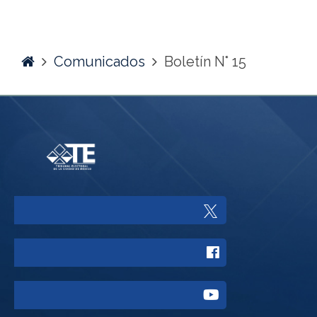
Home
Comunicados
Boletín N° 15
Enlace
a
Enlace
Twitter
a
del
Enlace
Facebook