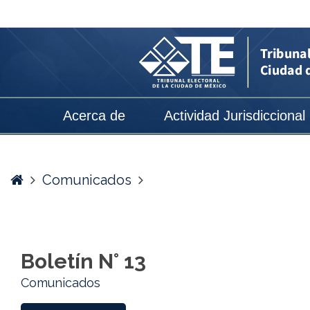
Boletín
N°
13
-
Tribunal
Acerca de
Actividad Jurisdiccional
Electoral
de
la
Home
Comunicados
Ciudad
de
México
Boletín N° 13
Comunicados