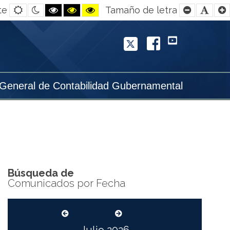
Default
Night
Black
Black
Yellow
Smaller
Defa
te
Tamaño de letra
contrast
contrast
and
and
and
Font
Font
White
Yellow
Black
contrast
contrast
contrast
Twitter
Facebook
YouTube
 General de Contabilidad Gubernamental
Búsqueda de
Comunicados por Fecha