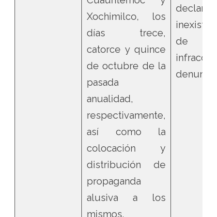
Cuauhtémoc y
declar
Xochimilco, los
inexisten
días trece,
de l
catorce y quince
infraccio
de octubre de la
denuncia
pasada
anualidad,
respectivamente,
así como la
colocación y
distribución de
propaganda
alusiva a los
mismos.