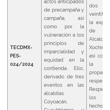
actos anticipados
dos 
de precampaña y
veintitré
campaña, así
la expla
como por la
de 
vulneración a los
Alcaldía
principios de
TECDMX-
Xochimil
imparcialidad y
PES-
así com
equidad en la
024/2024
la
contienda. Ello,
propaga
derivado de tres
respect
eventos en las
Respect
alcaldías
los de
Coyoacán,
hechos