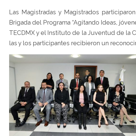
Electoral
Las Magistradas y Magistrados participaro
de
Brigada del Programa “Agitando Ideas, jóven
la
TECDMX y el Instituto de la Juventud de la
Ciudad
las y los participantes recibieron un recono
de
México