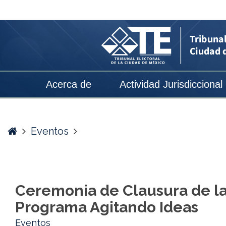
Ceremonia
de
Clausura
de
la
Acerca de
Actividad Jurisdiccional
Segunda
Brigada
del
Home
Eventos
Programa
Agitando
Ideas
Ceremonia de Clausura de l
-
Programa Agitando Ideas
Tribunal
Eventos