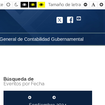
Default
Night
Black
Black
Yellow
Smaller
Defa
te
Tamaño de letra
contrast
contrast
and
and
and
Font
Font
White
Yellow
Black
contrast
contrast
contrast
Twitter
Facebook
YouTube
 General de Contabilidad Gubernamental
Búsqueda de
Eventos por Fecha