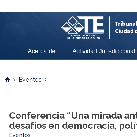
Conferencia
“Una
mirada
antropológica
sobre
Acerca de
Actividad Jurisdiccional
los
retos
y
Home
Eventos
desafíos
en
democracia,
Conferencia “Una mirada antr
política
desafíos en democracia, políti
y
Eventos