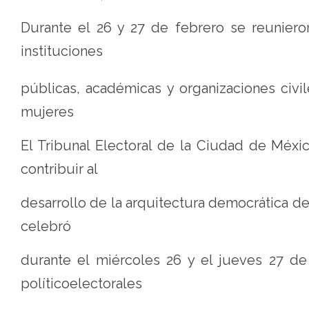
en
Durante el 26 y 27 de febrero se reunier
la
instituciones
Ciudad
de
públicas, académicas y organizaciones civil
México
mujeres
-
El Tribunal Electoral de la Ciudad de Méx
Tribunal
contribuir al
Electoral
de
desarrollo de la arquitectura democrática de
la
celebró
Ciudad
durante el miércoles 26 y el jueves 27 de
de
políticoelectorales
México