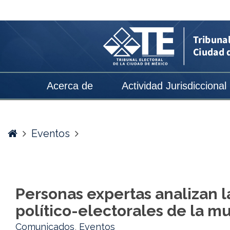
Personas
expertas
analizan
la
evolución
Acerca de
Actividad Jurisdiccional
de
los
derechos
Home
Eventos
político-
electorales
de
Personas expertas analizan l
la
político-electorales de la m
mujer
Comunicados
,
Eventos