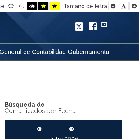
Default
Night
Black
Black
Yellow
Smaller
Defa
te
Tamaño de letra
contrast
contrast
and
and
and
Font
Font
White
Yellow
Black
contrast
contrast
contrast
Twitter
Facebook
YouTube
 General de Contabilidad Gubernamental
Búsqueda de
Comunicados por Fecha