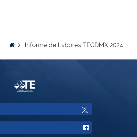
Home
Informe de Labores TECDMX 2024
Enlace
a
Enlace
Twitter