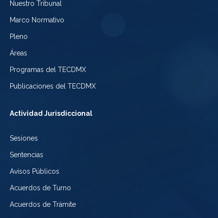
Nuestro Tribunal
de
del
Electoral
Marco Normativo
la
Tribunal
de
Pleno
Ciudad
Electoral
Áreas
la
de
de
Programas del TECDMX
Ciudad
México
la
Publicaciones del TECDMX
de
Ciudad
Actividad Jurisdiccional
México
de
Sesiones
México
Sentencias
Avisos Públicos
Acuerdos de Turno
Acuerdos de Trámite