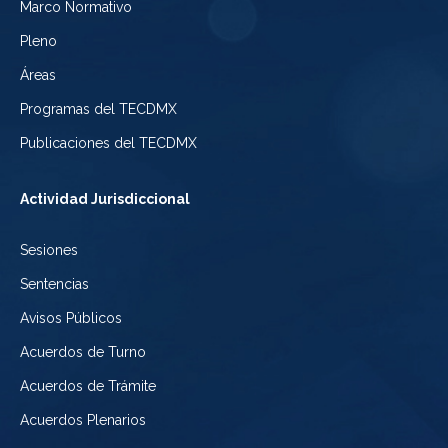
Electoral
Marco Normativo
la
Tribunal
de
Pleno
Ciudad
Electoral
Áreas
la
de
de
Programas del TECDMX
Ciudad
México
la
Publicaciones del TECDMX
de
Ciudad
Actividad Jurisdiccional
México
de
Sesiones
México
Sentencias
Avisos Públicos
Acuerdos de Turno
Acuerdos de Trámite
Acuerdos Plenarios