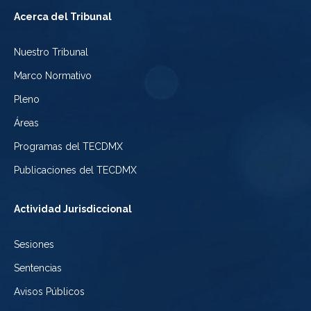
Tribunal
a
del
Acerca del Tribunal
Electoral
Youtube
Tribunal
Nuestro Tribunal
de
del
Electoral
Marco Normativo
la
Tribunal
de
Pleno
Ciudad
Electoral
Áreas
la
de
de
Programas del TECDMX
Ciudad
México
la
Publicaciones del TECDMX
de
Ciudad
Actividad Jurisdiccional
México
de
Sesiones
México
Sentencias
Avisos Públicos