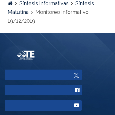
Home
Síntesis Informativas
Síntesis
Matutina
Monitoreo Informativo
19/12/2019
Enlace
a
Enlace
Twitter
a
del
Enlace
Facebook