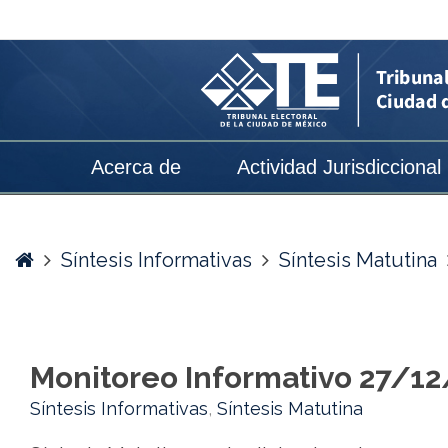
Monitoreo
Informativo
27/12/2019
-
Tribunal
Acerca de
Actividad Jurisdiccional
Electoral
de
la
Home
Síntesis Informativas
Síntesis Matutina
Ciudad
de
México
Monitoreo Informativo 27/1
Síntesis Informativas
,
Síntesis Matutina