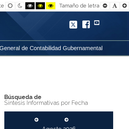
Default
Night
Black
Black
Yellow
Smaller
Defa
te
Tamaño de letra
contrast
contrast
and
and
and
Font
Font
White
Yellow
Black
contrast
contrast
contrast
Twitter
Facebook
YouTube
 General de Contabilidad Gubernamental
Búsqueda de
Síntesis Informativas por Fecha